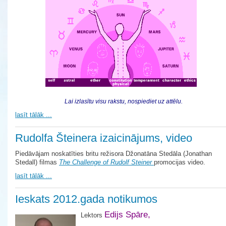
Lai izlasītu visu rakstu, nospiediet uz attēlu.
lasīt tālāk ...
Rudolfa Šteinera izaicinājums, video
Piedāvājam noskatīties britu režisora Džonatāna Stedāla (Jonathan
Stedall) filmas
The Challenge of Rudolf Steiner
promocijas video.
lasīt tālāk ...
Ieskats 2012.gada notikumos
Edijs Spāre,
Lektors