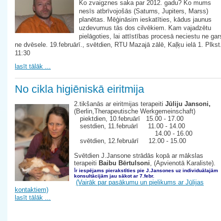
Ko zvaigznes saka par 2012. gadu? Ko mums
nesīs atbrīvojošās (Saturns, Jupiters, Marss)
planētas. Mēģināsim ieskatīties, kādus jaunus
uzdevumus tās dos cilvēkiem. Kam vajadzētu
pielāgoties, lai attīstības procesā neciestu ne gar
ne dvēsele. 19.februārī., svētdien, RTU Mazajā zālē, Kaļķu ielā 1. Plkst
11:30
lasīt tālāk ...
No cikla higiēniskā eiritmija
2.tikšanās ar eiritmijas terapeiti
Jūliju Jansoni,
(Berlin,Therapeutische Werkgemeinschaft)
piektdien, 10.februārī 15.00 - 17.00
sestdien, 11.februārī 11.00 - 14.00
14.00 - 16.00
svētdien, 12.februārī 12.00 - 15.00
Svētdien J.Jansone strādās kopā ar mākslas
terapeiti
Baibu Bērtulsoni
, (Apvienotā Karaliste).
I
r iespējams pierakstīties pie J.Jansones uz individuālajām
konsultācijām jau sākot ar 7.febr.
(Vairāk par pasākumu un pielikums ar Jūlijas
kontaktiem)
lasīt tālāk ...