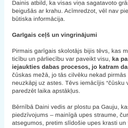
Dainis atbild, ka visas viņa sagatavoto g
beigušās ar krahu. Acīmredzot, vēl nav pien
būtiska informācija.
Garīgais ceļš un vingrinājumi
Pirmais garīgais skolotājs bijis tēvs, kas m
ticību un pārliecību var paveikt visu,
ka pas
iejaukties dabas procesos, jo katram da
čūskas mežā, jo tās cilvēku nekad pirmās 
neuzkāpj uz astes. Tēvs iemācījis “čūsku 
paredzēt laika apstākļus.
Bērnībā Daini vedis ar plostu pa Gauju, ka
piedzīvojums – mainīgā upes straume, čur
atsegumos, pretim slīdošie upes krasti un 