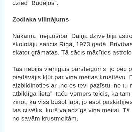
dzied “Budēļos”.
Zodiaka vilinājums
Nākamā “nejaušība“ Daiņa dzīvē bija astrol
skolotāju saticis Rīgā, 1973.gadā, Brīvības
skatot grāmatas. Tā sācis mācīties astrolo
Tas nebijis vienīgais pārsteigums, jo pēc
piedāvājis kļūt par viņa meitas krusttēvu. 
aizbildinoties ar „ne es tevi pazīstu, ne tu
atbildīga lieta”, taču Verners teicis, ka t
zinot, ka viss būšot labi, jo esot paskatījie
tas cilvēks, kurš vajadzīgs viņa meitai. Tā 
no savām krustmeitām.