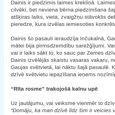
Dainis ir piedzimis laimes krekliņā. Laime
cilvēki, bet neviena bērna piedzimšana šajā
atšķiras laiks, vieta, zvaigžņu stāvoklis 
pieredze, kura izvēlas iemiesoties konkrēt
Dainis šo pasauli ieraudzīja Inčukalnā, Ga
mātei bija pirmsdzemdību sarežģījumi. Var
vai ir laiks sākt to, ko sauc par Zemes dzīv
Dainis izvēlējās skaistu vasaras vakaru, ne
Gaujas svētvietā, lai nāktu šajā pasaulē. K
dzīvē svētvietu iepazīšana ieņems nozīmīg
“Rīta rosme” trakojošā kalnu upē
Uz jautājumu, vai veiksme vienmēr to dzīvē
“Domāju, ka man dzīvē līdz šim ir veicies 