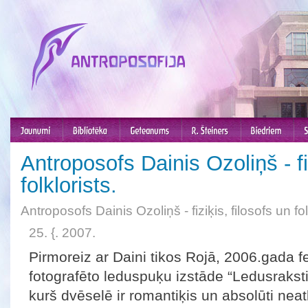
Antroposofs Dainis Ozoliņš - fiz
folklorists.
Antroposofs Dainis Ozoliņš - fiziķis, filosofs un fol
25. {. 2007.
Pirmoreiz ar Daini tikos Rojā, 2006.gada fe
fotografēto leduspuķu izstāde “Ledusraksti”
kurš dvēselē ir romantiķis un absolūti neatb