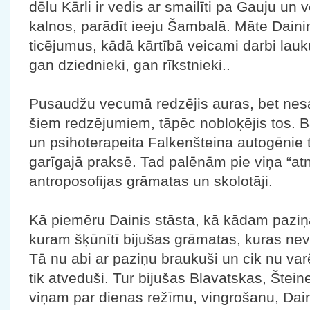
dēlu Kārli ir vedis ar smailīti pa Gauju un 
kalnos, parādīt ieeju Šambalā. Māte Dainim
ticējumus, kādā kārtībā veicami darbi lauk
gan dziednieki, gan rīkstnieki..
Pusaudžu vecumā redzējis auras, bet nesap
šiem redzējumiem, tāpēc nobloķējis tos. 
un psihoterapeita Falkenšteina autogēnie tr
garīgajā praksē. Tad palēnām pie viņa “atn
antroposofijas grāmatas un skolotāji.
Kā piemēru Dainis stāsta, kā kādam paziņa
kuram šķūnītī bijušas grāmatas, kuras ne
Tā nu abi ar paziņu braukuši un cik nu var
tik atveduši. Tur bijušas Blavatskas, Štei
viņam par dienas režīmu, vingrošanu, Dai