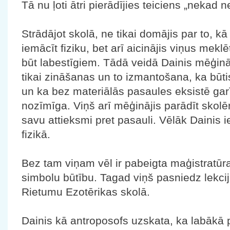
Tā nu ļoti ātri pierādījies teiciens „nekad
Strādājot skolā, ne tikai domājis par to, 
iemācīt fiziku, bet arī aicinājis viņus meklē
būt labestīgiem. Tādā veidā Dainis mēģināj
tikai zināšanas un to izmantošana, ka būtis
un ka bez materiālās pasaules eksistē garī
nozīmīga. Viņš arī mēģinājis parādīt skolēn
savu attieksmi pret pasauli. Vēlāk Dainis 
fizikā.
Bez tam viņam vēl ir pabeigta maģistratūra f
simbolu būtību. Tagad viņš pasniedz lekci
Rietumu Ezotērikas skolā.
Dainis kā antroposofs uzskata, ka labākā 