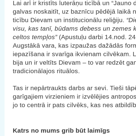
Lai arī ir kristīts luterāņu ticībā un “Jauno
galvas noskaitīt, uz baznīcu pēdējā laikā ne
ticību Dievam un institucionālu reliģiju.
“Di
visu, kas tanī, būdams debess un zemes k
celtos tempļos”
(Apustuļu darbi 14.nod. 24
Augstākā vara, kas izpaužas dažādās for
iepazīšana ir svarīga ikvienam cilvēkam. L
bija un ir veltīts Dievam – to var redzēt ga
tradicionālajos rituālos.
Tas ir nepārtraukts darbs ar sevi. Tieši tā
garīgajiem virzieniem ir izvēlējies antropos
jo to centrā ir pats cilvēks, kas nes atbildī
Katrs no mums grib būt laimīgs