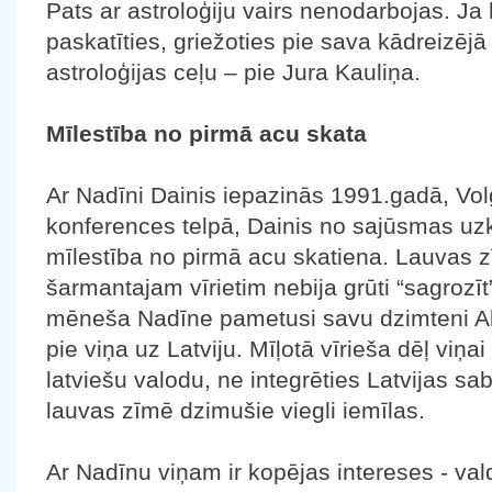
Pats ar astroloģiju vairs nenodarbojas. Ja
paskatīties, griežoties pie sava kādreizēj
astroloģijas ceļu – pie Jura Kauliņa.
Mīlestība no pirmā acu skata
Ar Nadīni Dainis iepazinās 1991.gadā, Vo
konferences telpā, Dainis no sajūsmas uzk
mīlestība no pirmā acu skatiena. Lauvas
šarmantajam vīrietim nebija grūti “sagrozīt”
mēneša Nadīne pametusi savu dzimteni Al
pie viņa uz Latviju. Mīļotā vīrieša dēļ viņai
latviešu valodu, ne integrēties Latvijas sab
lauvas zīmē dzimušie viegli iemīlas.
Ar Nadīnu viņam ir kopējas intereses - val