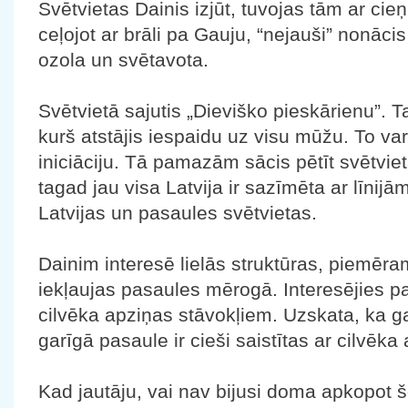
Svētvietas Dainis izjūt, tuvojas tām ar ci
ceļojot ar brāli pa Gauju, “nejauši” nonāci
ozola un svētavota.
Svētvietā sajutis „Dieviško pieskārienu”. T
kurš atstājis iespaidu uz visu mūžu. To va
iniciāciju. Tā pamazām sācis pētīt svētviet
tagad jau visa Latvija ir sazīmēta ar līnijā
Latvijas un pasaules svētvietas.
Dainim interesē lielās struktūras, piemēra
iekļaujas pasaules mērogā. Interesējies pa
cilvēka apziņas stāvokļiem. Uzskata, ka g
garīgā pasaule ir cieši saistītas ar cilvēka
Kad jautāju, vai nav bijusi doma apkopot 