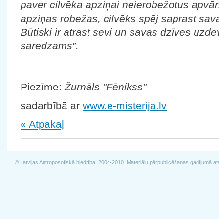
paver cilvēka apziņai neierobežotus apvā
apziņas robežas, cilvēks spēj saprast sa
Būtiski ir atrast sevi un savas dzīves uzd
saredzams”.
Piezīme:
Žurnāls "Fēnikss"
sadarbībā ar
www.e-misterija.lv
« Atpakaļ
© Latvijas Antroposofiskā biedrība, 2004-2010. Materiālu pārpublicēšanas gadījumā at