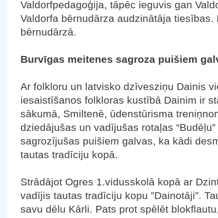
Valdorfpedagoģija, tāpēc ieguvis gan Vald
Valdorfa bērnudārza audzinātāja tiesības. 
bērnudārzā.
Burvīgas meitenes sagroza puišiem gal
Ar folkloru un latvisko dzīvesziņu Dainis vie
iesaistīšanos folkloras kustībā Dainim ir 
sākumā, Smiltenē, ūdenstūrisma treniņnom
dziedājušas un vadījušas rotaļas “Budēļu”
sagrozījušas puišiem galvas, ka kādi desm
tautas tradīciju kopā.
Strādājot Ogres 1.vidusskolā kopā ar Dzint
vadījis tautas tradīciju kopu ”Dainotāji”. Ta
savu dēlu Kārli. Pats prot spēlēt blokflautu