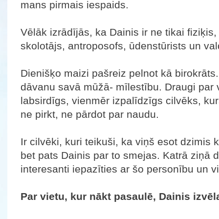
mans pirmais iespaids.
Vēlāk izrādījās, ka Dainis ir ne tikai fiziķis, 
skolotājs, antroposofs, ūdenstūrists un va
Dienišķo maizi pašreiz pelnot kā birokrāts.
dāvanu savā mūžā- mīlestību. Draugi par v
labsirdīgs, vienmēr izpalīdzīgs cilvēks, k
ne pirkt, ne pārdot par naudu.
Ir cilvēki, kuri teikuši, ka viņš esot dzimis 
bet pats Dainis par to smejas. Katrā ziņā 
interesanti iepazīties ar šo personību un v
Par vietu, kur nākt pasaulē, Dainis izvēl