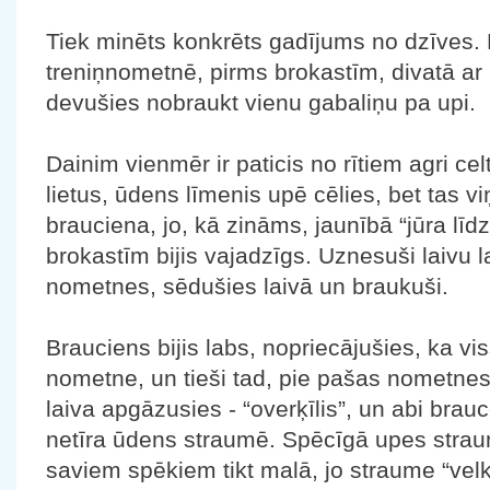
Tiek minēts konkrēts gadījums no dzīves.
treniņnometnē, pirms brokastīm, divatā ar k
devušies nobraukt vienu gabaliņu pa upi.
Dainim vienmēr ir paticis no rītiem agri celt
lietus, ūdens līmenis upē cēlies, bet tas vi
brauciena, jo, kā zināms, jaunībā “jūra līdz
brokastīm bijis vajadzīgs. Uznesuši laivu l
nometnes, sēdušies laivā un braukuši.
Brauciens bijis labs, nopriecājušies, ka vi
nometne, un tieši tad, pie pašas nometnes,
laiva apgāzusies - “overķīlis”, un abi brau
netīra ūdens straumē. Spēcīgā upes strau
saviem spēkiem tikt malā, jo straume “velk 