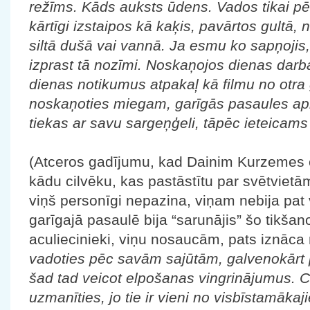
režīms. Kāds auksts ūdens. Vados tikai p
kārtīgi izstaipos kā kaķis, pavārtos gultā, 
siltā dušā vai vannā. Ja esmu ko sapņojis,
izprast tā nozīmi. Noskaņojos dienas darb
dienas notikumus atpakaļ kā filmu no otra
noskaņoties miegam, garīgās pasaules ap
tiekas ar savu sargeņģeli, tāpēc ieteicams 
(Atceros gadījumu, kad Dainim Kurzemes c
kādu cilvēku, kas pastāstītu par svētvietā
viņš personīgi nepazina, viņam nebija pat v
garīgajā pasaulē bija “sarunājis” šo tikšano
aculiecinieki, viņu nosaucām, pats iznāc
vadoties pēc savām sajūtām, galvenokārt p
šad tad veicot elpošanas vingrinājumus. Ci
uzmanīties, jo tie ir vieni no visbīstamāka