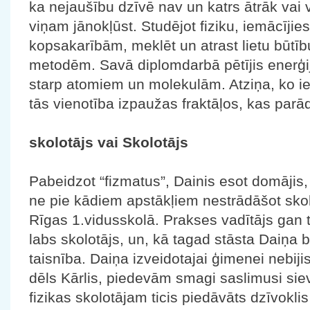
ka nejaušību dzīvē nav un katrs ātrāk vai vē
viņam jānokļūst. Studējot fiziku, iemācījies 
kopsakarībām, meklēt un atrast lietu būtīb
metodēm. Savā diplomdarbā pētījis ener
starp atomiem un molekulām. Atziņa, ko ieg
tās vienotība izpaužas fraktāļos, kas parā
skolotājs vai Skolotājs
Pabeidzot “fizmatus”, Dainis esot domāji
ne pie kādiem apstākļiem nestrādāšot skolā
Rīgas 1.vidusskolā. Prakses vadītājs gan te
labs skolotājs, un, kā tagad stāsta Daiņa bi
taisnība. Daiņa izveidotajai ģimenei nebiji
dēls Kārlis, piedevām smagi saslimusi si
fizikas skolotājam ticis piedāvāts dzīvokl