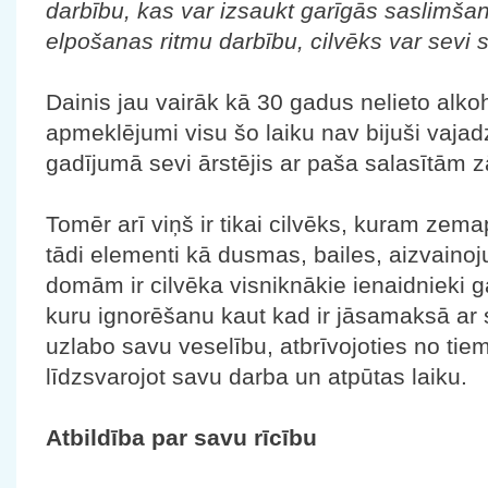
darbību, kas var izsaukt garīgās saslimša
elpošanas ritmu darbību, cilvēks var sevi s
Dainis jau vairāk kā 30 gadus nelieto alkoh
apmeklējumi visu šo laiku nav bijuši vaja
gadījumā sevi ārstējis ar paša salasītām z
Tomēr arī viņš ir tikai cilvēks, kuram zema
tādi elementi kā dusmas, bailes, aizvainoj
domām ir cilvēka visniknākie ienaidnieki ga
kuru ignorēšanu kaut kad ir jāsamaksā ar 
uzlabo savu veselību, atbrīvojoties no tiem
līdzsvarojot savu darba un atpūtas laiku.
Atbildība par savu rīcību