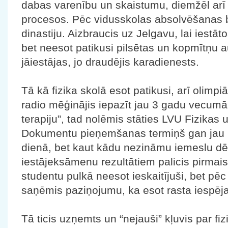
dabas varenību un skaistumu, diemžēl arī
procesos. Pēc vidusskolas absolvēšanas b
dinastiju. Aizbraucis uz Jelgavu, lai iestā
bet neesot patikusi pilsētas un kopmītņu au
jāiestājas, jo draudējis karadienests.
Tā kā fizika skolā esot patikusi, arī olimpi
radio mēģinājis iepazīt jau 3 gadu vecumā
terapiju”, tad nolēmis stāties LVU Fizikas 
Dokumentu pieņemšanas termiņš gan jau bi
dienā, bet kaut kādu nezināmu iemeslu dē
iestājeksāmenu rezultātiem palicis pirmai
studentu pulkā neesot ieskaitījuši, bet pē
saņēmis paziņojumu, ka esot rasta iespēja, 
Tā ticis uzņemts un “nejauši” kļuvis par fiz