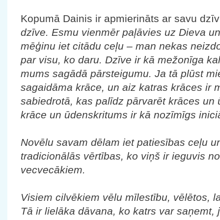
Kopumā Dainis ir apmierināts ar savu dzīvi
dzīve. Esmu vienmēr paļāvies uz Dieva un
mēģinu iet citādu ceļu – man nekas neizd
par visu, ko daru. Dzīve ir kā mežonīga ka
mums sagādā pārsteigumu. Ja tā plūst mierī
sagaidāma krāce, un aiz katras krāces ir m
sabiedrotā, kas palīdz pārvarēt krāces un
krāce un ūdenskritums ir kā nozīmīgs iniciā
Novēlu savam dēlam iet patiesības ceļu un
tradicionālās vērtības, ko viņš ir ieguvis
vecvecākiem.
Visiem cilvēkiem vēlu mīlestību, vēlētos, la
Tā ir lielāka dāvana, ko katrs var saņemt, 