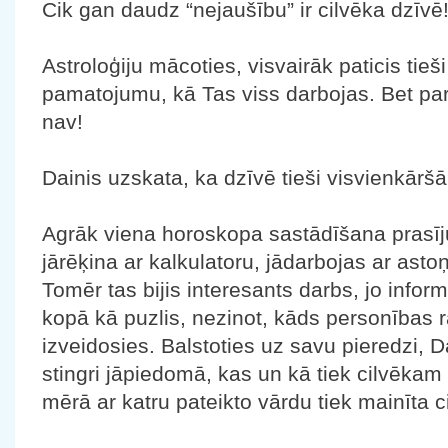
Cik gan daudz “nejaušību” ir cilvēka dzīvē
Astroloģiju mācoties, visvairāk paticis tieši
pamatojumu, kā Tas viss darbojas. Bet par
nav!
Dainis uzskata, ka dzīvē tieši visvienkāršāk
Agrāk viena horoskopa sastādīšana prasījus
jārēķina ar kalkulatoru, jādarbojas ar ast
Tomēr tas bijis interesants darbs, jo inform
kopā kā puzlis, nezinot, kāds personības 
izveidosies. Balstoties uz savu pieredzi, 
stingri jāpiedomā, kas un kā tiek cilvēkam 
mērā ar katru pateikto vārdu tiek mainīta