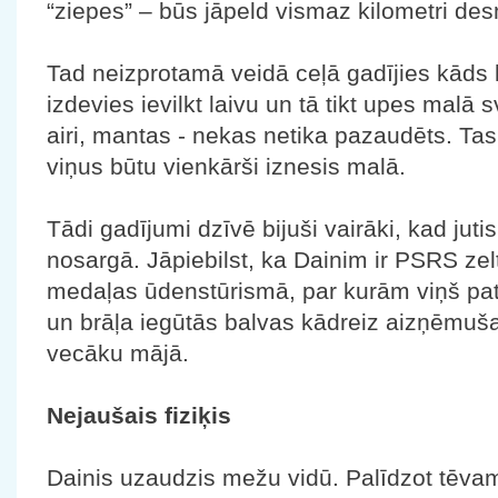
“ziepes” – būs jāpeld vismaz kilometri d
Tad neizprotamā veidā ceļā gadījies kāds 
izdevies ievilkt laivu un tā tikt upes malā
airi, mantas - nekas netika pazaudēts. Tas b
viņus būtu vienkārši iznesis malā.
Tādi gadījumi dzīvē bijuši vairāki, kad juti
nosargā. Jāpiebilst, ka Dainim ir PSRS ze
medaļas ūdenstūrismā, par kurām viņš pats 
un brāļa iegūtās balvas kādreiz aizņēmuša
vecāku mājā.
Nejaušais fiziķis
Dainis uzaudzis mežu vidū. Palīdzot tēva