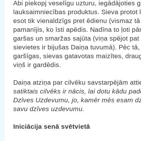
Abi piekopj veselīgu uzturu, iegādājoties
lauksaimniecības produktus. Sieva protot l
esot tik vienaldzīgs pret ēdienu (vismaz tā
pamanījis, ko īsti apēdis. Nadīna to ļoti pārd
garšas un smaržas sajūta (viņa spējot pat
sievietes ir bijušas Daiņa tuvumā). Pēc tā,
garšīgas, sievas gatavotas maizītes, draug
viņš ir gardēdis.
Daiņa atziņa par cilvēku savstarpējām atti
satiktais cilvēks ir nācis, lai dotu kādu pa
Dzīves Uzdevumu, jo, kamēr mēs esam dzī
savu dzīves uzdevumu.
Iniciācija senā svētvietā