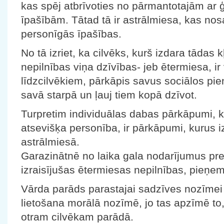
kas spēj atbrīvoties no pārmantotajām ar ģ
īpašībām. Tātad tā ir astrālmiesa, kas nos
personīgās īpašības.
No tā izriet, ka cilvēks, kurš izdara tādas 
nepilnības viņa dzīvības- jeb ētermiesa, i
līdzcilvēkiem, pārkāpis savus sociālos pi
savā starpā un ļauj tiem kopā dzīvot.
Turpretim individuālas dabas pārkāpumi, k
atsevišķa personība, ir pārkāpumi, kurus i
astrālmiesā.
Garazinātnē no laika gala nodarījumus pre
izraisījušas ētermiesas nepilnības, pieņem
Vārda parāds parastajai sadzīves nozīmei pi
lietošana morālā nozīmē, jo tas apzīmē to
otram cilvēkam parādā.