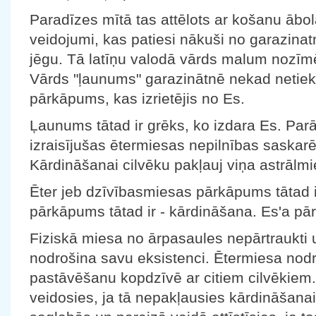
Paradīzes mītā tas attēlots ar košanu ābolā
veidojumi, kas patiesi nākuši no garazinatn
jēgu. Tā latīņu valodā vārds malum nozīm
Vārds "ļaunums" garazinātnē nekad netiek 
pārkāpums, kas izrietējis no Es.
Ļaunums tātad ir grēks, ko izdara Es. Par
izraisījušas ētermiesas nepilnības saskarē
Kārdināšanai cilvēku pakļauj viņa astrālm
Ēter jeb dzīvībasmiesas pārkāpums tātad i
pārkāpums tātad ir - kārdināšana. Es'a pā
Fiziskā miesa no ārpasaules nepārtraukti 
nodrošina savu eksistenci. Ētermiesa nodr
pastāvēšanu kopdzīvē ar citiem cilvēkiem.
veidosies, ja tā nepakļausies kārdināšanai