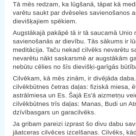
Tā mēs redzam, ka lūgšanā, tāpat kā meditā
varētu saukt par dvēseles savienošanos a
dievišķajiem spēkiem.
Augstākajā pakāpē tā ir tā saucamā Unio m
savienošanās ar dievību. Tās sākums ir lū
meditācija. Taču nekad cilvēks nevarētu s
nevarētu nākt saskarsmē ar augstākām ga
nebūtu cēlies no šīs dievišķi-garīgās būtīb
Cilvēkam, kā mēs zinām, ir divējāda daba. 
cilvēkbūtnes četras daļas: fiziskā miesa, 
astrālmiesa un Es. Šajā Es'ā aizmetņu vei
cilvēkbūtnes trīs daļas: Manas, Budi un At
dzīvībasgars un garacilvēks.
Ja gribam pareizi izprast šo divu dabu sav
jāatceras cilvēces izcelšanas. Cilvēks, kāds