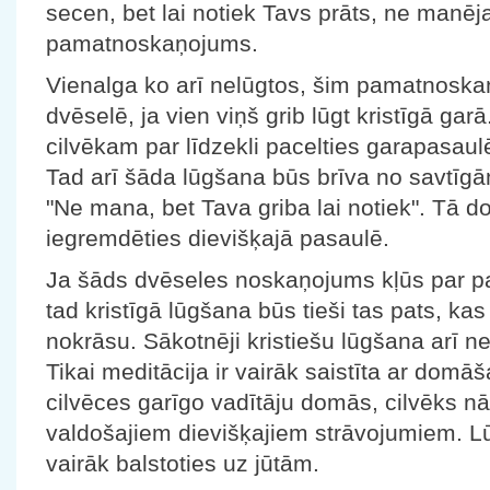
secen, bet lai notiek Tavs prāts, ne manējai
pamatnoskaņojums.
Vienalga ko arī nelūgtos, šim pamatnosk
dvēselē, ja vien viņš grib lūgt kristīgā garā
cilvēkam par līdzekli pacelties garapasaulē
Tad arī šāda lūgšana būs brīva no savtīgā
"Ne mana, bet Tava griba lai notiek". Tā 
iegremdēties dievišķajā pasaulē.
Ja šāds dvēseles noskaņojums kļūs par p
tad kristīgā lūgšana būs tieši tas pats, kas 
nokrāsu. Sākotnēji kristiešu lūgšana arī ne
Tikai meditācija ir vairāk saistīta ar domāša
cilvēces garīgo vadītāju domās, cilvēks n
valdošajiem dievišķajiem strāvojumiem. L
vairāk balstoties uz jūtām.