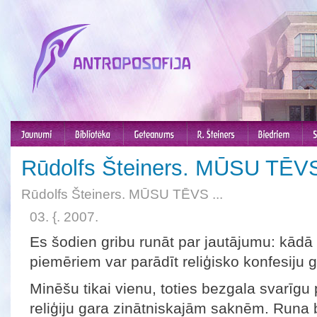
Rūdolfs Šteiners. MŪSU TĒVS
Rūdolfs Šteiners. MŪSU TĒVS ...
03. {. 2007.
Es šodien gribu runāt par jautājumu: kādā
piemēriem var parādīt reliģisko konfesiju
Minēšu tikai vienu, toties bezgala svarīgu 
reliģiju gara zinātniskajām saknēm. Runa