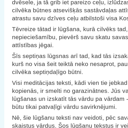
dvēsele, ja tā grib iet pareizo ceļu, izlūdz
cilvēka būtnes atsevišķās sastāvdaļas attī
atrastu savu dzīves ceļu atbilstoši visa Ko
Tēvreize tātad ir lūgšana, kurā cilvēks tad,
nepieciešamību, pievērš savu skatu savas
attīstības jēgai.
Šīs septiņas lūgsnas arī tad, kad tās izsak
kurš no visa šeit teiktā neko nesaprot, pa
cilvēka septiņdaļīgo būtni.
Visi meditācijas teksti, kādi vien tie jebkad 
kopienās, ir smelti no garazinātnes. Jūs v
lūgšanas un izskatīt tās vārdu pa vārdam - 
būtu tikai patvaļīgi vārdu savirknējumi.
Nē, šie lūgšanu teksti nav veidoti, pēc sa
skaistus vārdus. Šos lūgšanu tekstus ir vei