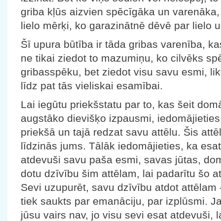
griba kļūs aizvien spēcīgāka un varenāka,
lielo mērķi, ko garazinātnē dēvē par lielo u
Šī upura būtība ir tāda gribas varenība, ka
ne tikai ziedot to mazumiņu, ko cilvēks sp
gribasspēku, bet ziedot visu savu esmi, lik
līdz pat tās vieliskai esamībai.
Lai iegūtu priekšstatu par to, kas šeit domā
augstāko dievišķo izpausmi, iedomājieties
priekšā un tajā redzat savu attēlu. Šis attēls
līdzinās jums. Tālāk iedomājieties, ka esat
atdevuši savu paša esmi, savas jūtas, dom
dotu dzīvību šim attēlam, lai padarītu šo at
Sevi uzupurēt, savu dzīvību atdot attēlam 
tiek saukts par emanāciju, par izplūsmi. Ja
jūsu vairs nav, jo visu sevi esat atdevuši,