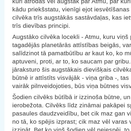
kuri atrodas vel augstāk par Atmu, par kur
kādu priekšstatu, vienīgi ejot iesvētīšanas 
cilvēka trīs augstākās sastāvdaļas, kas ietv
trīs dievības principi.
Augstāko cilvēka locekli - Atmu, kuru viņš 
tagadējās planetārās attīstības beigās, var
salīdzinot tā pamatbūtību ar kaut ko, ko mū
aptuveni, proti, ar to, ko saucam par gribu
jāraksturo šis augstākais dievišķais cilvēk
būtnē ir attīstīts visvājāk - viņa griba -, t
vairāk pilnveidojoties, būs viņa būtnes vis
Šodien cilvēks būtībā ir izzinoša būtne, un v
ierobežota. Cilvēks līdz zināmai pakāpei s
pasaules daudzveidību, bet cik maz gan vi
no tā, ko spējis izprast; cik maz vēl varas 
izzināt. Bet ko viņš šodien vēl neiespēj, t