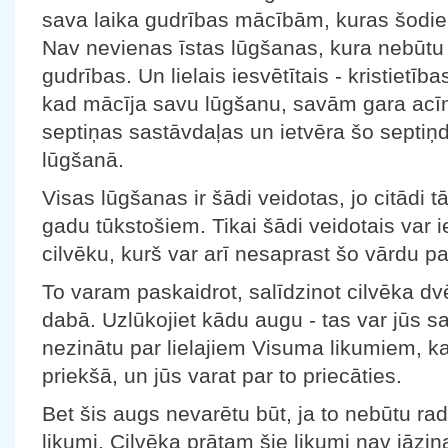
sava laika gudrības mācībām, kuras šodie
Nav nevienas īstas lūgšanas, kura nebūtu 
gudrības. Un lielais iesvētītais - kristietīb
kad mācīja savu lūgšanu, savām gara acīm
septiņas sastāvdaļas un ietvēra šo septiņ
lūgšanā.
Visas lūgšanas ir šādi veidotas, jo citādi 
gadu tūkstošiem. Tikai šādi veidotais var i
cilvēku, kurš var arī nesaprast šo vārdu pa
To varam paskaidrot, salīdzinot cilvēka dvē
dabā. Uzlūkojiet kādu augu - tas var jūs sa
nezinātu par lielajiem Visuma likumiem, kas
priekšā, un jūs varat par to priecāties.
Bet šis augs nevarētu būt, ja to nebūtu rad
likumi. Cilvēka prātam šie likumi nav jāzina