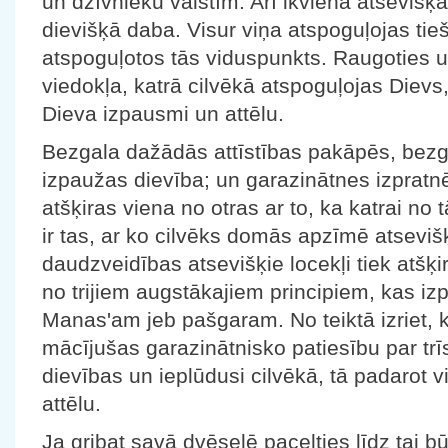
un dzīvnieku valstīm. Arī ikvienā atseviš
dievišķā daba. Visur viņa atspoguļojas tieš
atspoguļotos tās viduspunkts. Raugoties u
viedokļa, katrā cilvēkā atspoguļojas Dievs,
Dieva izpausmi un attēlu.
Bezgala dažādās attīstības pakāpēs, bezg
izpaužas dievība; un garazinātnes izpratn
atšķiras viena no otras ar to, ka katrai no
ir tas, ar ko cilvēks domās apzīmē atsevišķo
daudzveidības atsevišķie locekļi tiek atšķirt
no trijiem augstākajiem principiem, kas izp
Manas'am jeb pašgaram. No teiktā izriet, k
mācījušas garazinātnisko patiesību par trī
dievības un ieplūdusi cilvēkā, tā padarot 
attēlu.
Ja gribat savā dvēselē pacelties līdz tai b