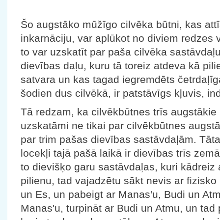
Šo augstāko mūžīgo cilvēka būtni, kas attī
inkarnāciju, var aplūkot no diviem redzes
to var uzskatīt par paša cilvēka sastāvdaļu
dievības daļu, kuru tā toreiz atdeva kā pi
satvara un kas tagad iegremdēts četrdaļīga
šodien dus cilvēkā, ir patstāvīgs kļuvis, in
Tā redzam, ka cilvēkbūtnes trīs augstākie l
uzskatāmi ne tikai par cilvēkbūtnes augst
par trim pašas dievības sastāvdaļām. Tāta
locekļi tajā pašā laikā ir dievības trīs zemā
to dievišķo garu sastāvdaļas, kuri kādrei
pilienu, tad vajadzētu sākt nevis ar fizisk
un Es, un pabeigt ar Manas'u, Budi un Atma
Manas'u, turpināt ar Budi un Atmu, un tad p