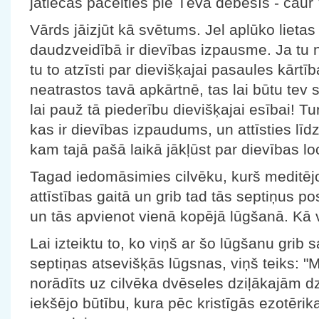
jātiecas pacelties pie Tēva debesīs - caur
Vārds jāizjūt kā svētums. Jel aplūko lieta
daudzveidībā ir dievības izpausme. Ja tu 
tu to atzīsti par dievišķajai pasaules kārtī
neatrastos tavā apkārtnē, tas lai būtu tev 
lai pauž tā piederību dievišķajai esībai! Tu
kas ir dievības izpaudums, un attīsties līdz
kam tajā pašā laikā jākļūst par dievības loc
Tagad iedomāsimies cilvēku, kurš meditējo
attīstības gaitā un grib tad tās septiņus p
un tās apvienot vienā kopējā lūgšanā. Kā v
Lai izteiktu to, ko viņš ar šo lūgšanu grib 
septiņas atsevišķās lūgsnas, viņš teiks: "
norādīts uz cilvēka dvēseles dziļākajām dz
iekšējo būtību, kura pēc kristīgās ezotērik