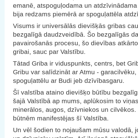
emanē, atspoguļodama un atdzīvinādama sa
bija redzams piemērā ar spoguļattēla atdz
Visums ir universālās dievišķās gribas cau
bezgalīgā daudzveidībā. Šo bezgalīgās d
pavairošanās procesu, šo dievības atkārto
gribai, sauc par Valstību.
Tātad Griba ir viduspunkts, centrs, bet Gri
Gribu var salīdzināt ar Atmu - garacilvēku,
spoguļattēlu ar Budi jeb dzīvībasgaru.
Šī valstība ataino dievišķo būtību bezgalī
šajā Valstībā ap mums, aplūkosim to viņa
minerālos, augos, dzīvniekos un cilvēkos.
būtnēm manifestējas šī Valstība.
Un vēl šodien to nojaušam mūsu valodā, j