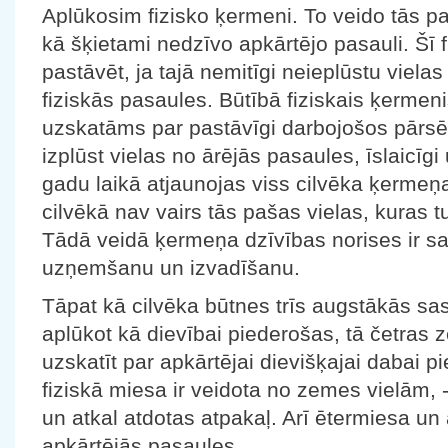
Aplūkosim fizisko ķermeni. To veido tās pa
kā šķietami nedzīvo apkārtējo pasauli. Šī 
pastāvēt, ja tajā nemitīgi neieplūstu viela
fiziskās pasaules. Būtībā fiziskais ķermenis
uzskatāms par pastāvīgi darbojošos pārsēš
izplūst vielas no ārējās pasaules, īslaicī
gadu laikā atjaunojas viss cilvēka ķermeņa
cilvēkā nav vairs tās pašas vielas, kuras t
Tādā veidā ķermeņa dzīvības norises ir sai
uzņemšanu un izvadīšanu.
Tāpat kā cilvēka būtnes trīs augstākās s
aplūkot kā dievībai piederošas, tā četra
uzskatīt par apkārtējai dievišķajai dabai
fiziskā miesa ir veidota no zemes vielām, 
un atkal atdotas atpakaļ. Arī ētermiesa un
apkārtējās pasaules.