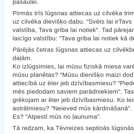
pasaulei.
Pirmās trīs lūgsnas attiecas uz cilvēka t
uz cilvēka dievišķo dabu. "Svēts lai irTav
valstība, Tava griba lai notiek". Tad pārej
laicīgo valstību: "Tava griba lai notiek kā 
Pārējās četras lūgsnas attiecas uz cilvē
daļām.
Ko izlūgsimies, lai mūsu fiziskā miesa var
mūsu planētas? "Mūsu dienišķo maizi dod
attiecībā uz ēter jeb dzīvībasmiesu? "Pi
mēs piedodam saviem parādniekiem". Tas 
grēkojam ar ēter jeb dzīvībasmiesu. Ko tei
astrālmiesu? "Neieved mūs kārdināšanā". U
Es? "Atpestī mūs no ļaunuma".
Tā redzam, ka Tēvreizes septiņās lūgsnās i