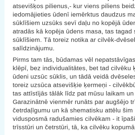
atsevišķos pilienus,- kur viens piliens bei
iedomājieties ūdenī iemērktus daudzus ma
sūklīšiem uzsūks sevī daļu no kopējā ūden
atradās kā kopēja ūdens masa, tas tagad 
sūklīšiem. Tā toreiz notika ar cilvēk-dvēs
salīdzinājumu.
Pirms tam tās, būdamas vēl nepatstāvīgas
klēpī, bez individualitātes, bet tad cilvēk
ūdeni uzsūc sūklis, un tādā veidā dvēseles 
toreiz uzsūca atsevišķie ķermeņi - cilvēkbū
tas attīstījās tālāk līdz pat mūsu laikam un 
Garazinātnē vienmēr runāts par augšējo t
četrdaļīgumu un kā shematisku attēlu šim
vidusposmā radušamies cilvēkam - it īpaši 
trīsstūri un četrstūri, tā, ka cilvēku kopumā