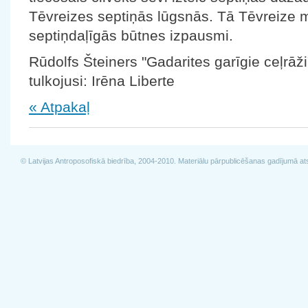
Tēvreizes septiņās lūgsnās. Tā Tēvreize 
septiņdaļīgās būtnes izpausmi.
Rūdolfs Šteiners "Gadarites garīgie ceļrāži
tulkojusi: Irēna Liberte
« Atpakaļ
© Latvijas Antroposofiskā biedrība, 2004-2010. Materiālu pārpublicēšanas gadījumā at