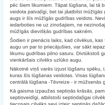
pēc šiem likumiem. Tāpat lūgšana, lai tā b
veidota patvaļīgi, bet tai jāatbilst mūžīgā
augs ir šīs mūžīgās gudrības veidots. Ne
iedarboties ne uz zinošajiem, ne nezinoša
mūžīgās dievišķās gudrības saknēm.
Šodien ir pienācis laiks, kad cilvēkus, kas t
augu un par to priecājušies, var sākt iepaz
likumu gudrības pilno saturu. Divtūkstoš gad
vienkāršais cilvēks uzlūko augu.
Nākotnē viņš varēs izjust lūgšanu spēku, i
kuras šīs lūgšanas veidotas. Visas lūgšanas
centrālā lūgšana -Tēvreize - ir mūžsenās
Kā gaisma izpaužas septiņās krāsās, pamat
septiņveidīgi, atbilstoši septiņdaļīgai cilv
tiecosais cilvēks sevi izteic septiņās dažā