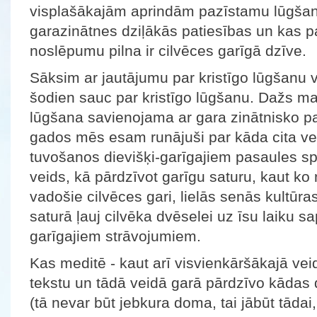
visplašākajām aprindām pazīstamu lūgšan
garazinātnes dziļākās patiesības un kas p
noslēpumu pilna ir cilvēces garīgā dzīve.
Sāksim ar jautājumu par kristīgo lūgšanu vi
šodien sauc par kristīgo lūgšanu. Dažs man i
lūgšana savienojama ar gara zinātnisko p
gados mēs esam runājuši par kāda cita ve
tuvošanos dievišķi-garīgajiem pasaules spē
veids, kā pārdzīvot garīgu saturu, kaut ko 
vadošie cilvēces gari, lielās senās kultū
saturā ļauj cilvēka dvēselei uz īsu laiku s
garīgajiem strāvojumiem.
Kas meditē - kaut arī visvienkāršākajā vei
tekstu un tādā veidā garā pārdzīvo kādas 
(tā nevar būt jebkura doma, tai jābūt tādai,