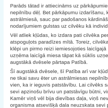
Parāds tātad ir attiecināms uz pārkāpumie
nepilnību dēļ. Bet pārkāpumu izdarīšanu, k
astrālmiesā, sauc par padošanos kārdināš
nodarījumiem gulstas uz cilvēku kā indivi
Vēl atliek kļūdas, ko izdara pati cilvēka pe
atspoguļots paradīzes mītā. Toreiz, cilvēk
klēpi un pirmo reizi iemiesojoties laicīgajā
uzņēma laicīgā miesa tāpat kā sūklis uzņe
augstākā dvēsele pārtapa Patībā.
Šī augstākā dvēsele, šī Patība arī var kļūd
ne tikai savu ēter un astrālmiesas nepilnīb
vien, ka ir ieguvis patstāvību. Lai cilvēks s
sevi apzinošu brīvu un patstāvīgu būtni, 
Kamēr viņš vēl bija dievības daļa, viņš ne
organisma atsevišķā dala neuzskata sevi 