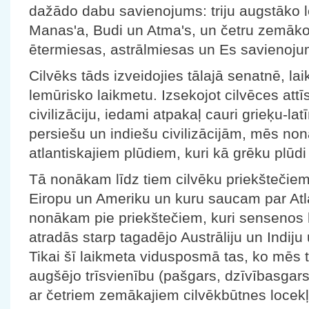
dažādo dabu savienojums: triju augstāko l
Manas'a, Budi un Atma's, un četru zemāko 
ētermiesas, astrālmiesas un Es savienoju
Cilvēks tāds izveidojies tālajā senatnē, 
lemūrisko laikmetu. Izsekojot cilvēces att
civilizāciju, iedami atpakaļ cauri grieķu-lat
persiešu un indiešu civilizācijām, mēs non
atlantiskajiem plūdiem, kuri kā grēku plūdi 
Tā nonākam līdz tiem cilvēku priekštečiem,
Eiropu un Ameriku un kuru saucam par Atl
nonākam pie priekštečiem, kuri sensenos l
atradās starp tagadējo Austrāliju un Indij
Tikai šī laikmeta vidusposmā tas, ko mēs 
augšējo trīsvienību (pašgars, dzīvībasgars
ar četriem zemākajiem cilvēkbūtnes locekļ