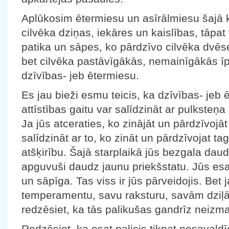
Aplūkosim ētermiesu un asīrālmiesu šajā
cilvēka dziņas, iekāres un kaislības, tāpat
patika un sāpes, ko pārdzīvo cilvēka dvēs
bet cilvēka pastāvīgākās, nemainīgākās īpa
dzīvības- jeb ētermiesu.
Es jau bieži esmu teicis, ka dzīvības- jeb
attīstības gaitu var salīdzināt ar pulksteņ
Ja jūs atceraties, ko zinājāt un pārdzīvoj
salīdzināt ar to, ko zināt un pārdzīvojat tag
atšķirību. Šajā starplaikā jūs bezgala dau
apguvuši daudz jaunu priekšstatu. Jūs esa
un sāpīga. Tas viss ir jūs pārveidojis. Bet 
temperamentu, savu raksturu, savām dziļ
redzēsiet, ka tās palikušas gandrīz neizma
Redzēsiet, ka esat palicis tikpat nesavald