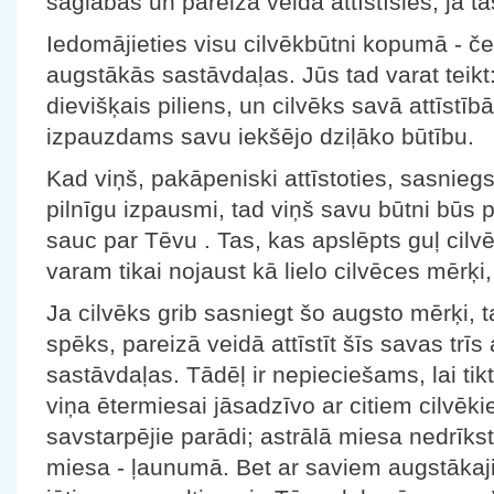
saglabās un pareizā veidā attīstīsies, ja 
Iedomājieties visu cilvēkbūtni kopumā - če
augstākās sastāvdaļas. Jūs tad varat teikt
dievišķais piliens, un cilvēks savā attīstīb
izpauzdams savu iekšējo dziļāko būtību.
Kad viņš, pakāpeniski attīstoties, sasnieg
pilnīgu izpausmi, tad viņš savu būtni būs pā
sauc par Tēvu . Tas, kas apslēpts guļ cil
varam tikai nojaust kā lielo cilvēces mērķi,
Ja cilvēks grib sasniegt šo augsto mērķi, t
spēks, pareizā veidā attīstīt šīs savas tr
sastāvdaļas. Tādēļ ir nepieciešams, lai tik
viņa ētermiesai jāsadzīvo ar citiem cilvēkiem
savstarpējie parādi; astrālā miesa nedrīks
miesa - ļaunumā. Bet ar saviem augstākaj