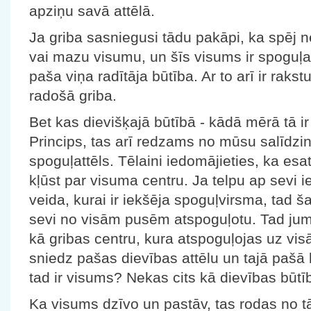
apziņu savā attēlā.
Ja griba sasniegusi tādu pakāpi, ka spēj nes
vai mazu visumu, un šīs visums ir spoguļ
paša viņa radītāja būtība. Ar to arī ir rakst
radošā griba.
Bet kas dievišķajā būtībā - kādā mērā tā ir 
Princips, tas arī redzams no mūsu salīdzin
spoguļattēls. Tēlaini iedomājieties, ka esat
kļūst par visuma centru. Ja telpu ap sevi 
veida, kurai ir iekšēja spoguļvirsma, tad 
sevi no visām pusēm atspoguļotu. Tad jum
kā gribas centru, kura atspoguļojas uz vi
sniedz pašas dievības attēlu un tajā pašā l
tad ir visums? Nekas cits kā dievības būtī
Ka visums dzīvo un pastāv, tas rodas no tā,