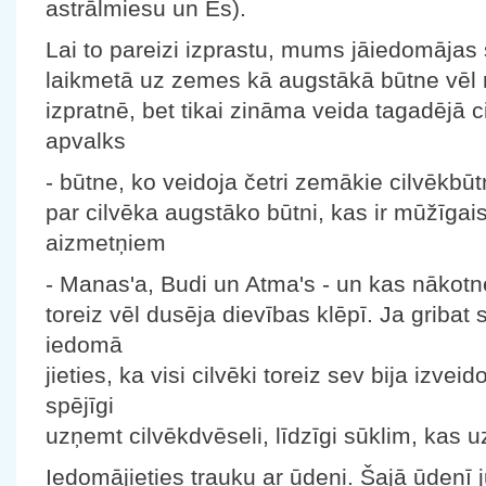
astrālmiesu un Es).
Lai to pareizi izprastu, mums jāiedomājas
laikmetā uz zemes kā augstākā būtne vēl n
izpratnē, bet tikai zināma veida tagadējā 
apvalks
- būtne, ko veidoja četri zemākie cilvēkbū
par cilvēka augstāko būtni, kas ir mūžīgai
aizmetņiem
- Manas'a, Budi un Atma's - un kas nākotnē 
toreiz vēl dusēja dievības klēpī. Ja gribat 
iedomā
jieties, ka visi cilvēki toreiz sev bija izvei
spējīgi
uzņemt cilvēkdvēseli, līdzīgi sūklim, kas u
Iedomājieties trauku ar ūdeni. Šajā ūdenī j