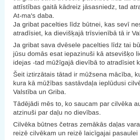
attīstības gaitā kādreiz jāsasniedz, tad atra
At-ma's daba.
Ja gribat pacelties līdz būtnei, kas sevī nes
atradīsiet, ka dievišķajā trīsvienībā tā ir Va
Ja gribat sava dvēsele pacelties līdz tai 
jūsu domās esat iepazinuši kā atsevišķo li
idejas -tad mūžīgajā dievībā to atradīsiet
Šeit iztirzātais tātad ir mūžsena mācība, k
kura kā mūžības sastāvdaļa ieplūdusi cilv
Valstība un Griba.
Tādējādi mēs to, ko saucam par cilvēka a
atzinuši par daļu no dievības.
Cilvēka būtnes četras zemākās daļas vara
reizē cilvēkam un reizē laicīgajai pasaul