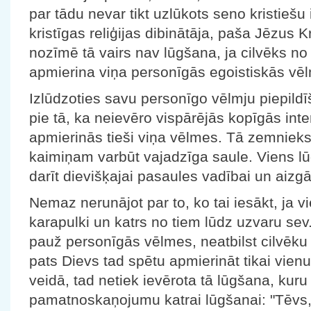
par tādu nevar tikt uzlūkots seno kristiešu
kristīgas reliģijas dibinātāja, paša Jēzus Kr
nozīmē tā vairs nav lūgšana, ja cilvēks no
apmierina viņa personīgās egoistiskās vē
Izlūdzoties savu personīgo vēlmju piepildī
pie tā, ka neievēro vispārējās kopīgās inte
apmierinās tieši viņa vēlmes. Tā zemnieks, 
kaimiņam varbūt vajadzīga saule. Viens lūdz
darīt dievišķajai pasaules vadībai un aizg
Nemaz nerunājot par to, ko tai iesākt, ja vi
karapulki un katrs no tiem lūdz uzvaru sev
pauž personīgās vēlmes, neatbilst cilvēk
pats Dievs tad spētu apmierināt tikai vien
veidā, tad netiek ievērota tā lūgšana, kuru
pamatnoskaņojumu katrai lūgšanai: "Tēvs, 