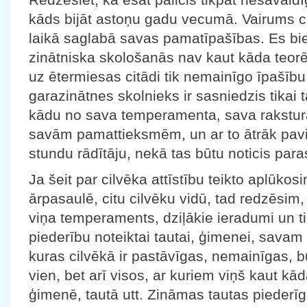
kāds bijāt astoņu gadu vecumā. Vairums c
laikā saglabā savas pamatīpašības. Es bi
zinātniska skološanās nav kaut kāda teorē
uz ētermiesas citādi tik nemainīgo īpašīb
garazinātnes skolnieks ir sasniedzis tikai ta
kādu no sava temperamenta, sava rakstur
savām pamattieksmēm, un ar to ātrāk pavir
stundu rādītāju, nekā tas būtu noticis paras
Ja šeit par cilvēka attīstību teikto aplūkosi
ārpasaulē, citu cilvēku vidū, tad redzēsim
viņa temperaments, dziļākie ieradumi un tie
piederību noteiktai tautai, ģimenei, savam
kuras cilvēkā ir pastāvīgas, nemainīgas, b
vien, bet arī visos, ar kuriem viņš kaut kādā
ģimenē, tautā utt. Zināmas tautas piederīg