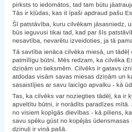
pirksts to iedomātos, tad tam būtu jāatrau
Tās ir kļūdas, kas it īpaši apdraud pašu Es
Šī patstāvība, kuru cilvēkam jāsasniedz, 
būs ieguvusi tikai tad, kad par šīs patstā
nesavtība, nevarētu izveidoties, ja tā pa
Tā savtība ienāca cilvēka miesā, un tādēļ 
patmīlīgu būtni. Mēs redzam, ka cilvēka 
dziņām un tieksmēm. Cilvēks ir gatavs iznīc
atdodas visām savas miesas dziņām un kais
sasaistījies ar savu laicīgo apvalku - kā ūd
Tas, ka cilvēks var noziegties tādēļ, ka ir 
apveltītu būtni, ir norādīts paradīzes mītā
no visiem kopīgās dievības - kā piliens, k
savu spēku gūst no kopējās ūdensmasas -,
dzinuļi ir viņā pašā.