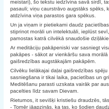
meistari), šo tekstu iedzīvina savā sirdī, ta
pasauli; viņu caurstrāvo augstāks spēks, 
atdzīvina viņa parastos gara spēkus.
Un ja viņam ir pietiekami daudz pacietības
stiprinot morāli un intelektuāli, ieplūst sevī
pamostas katrā cilvēkā snaudošie dziļākie
Ar meditāciju pakāpeniski var sasniegt vis
pakāpes - sākot ar vienkāršu sava morālā 
gaišredzības augstākajām pakāpēm.
Cilvēku lielākajai daļai gaišredzības spēj
sasniegšana ir tikai laika, pacietības un 
Meditēšanu parasti uzskata vairāk par aus
pacelties līdz savam Dievam.
Rietumos, it sevišķi kristiešu draudzēs, tā
- Tomēr jāapzinās, ka tas, ko šodien daud