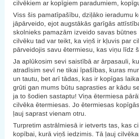
cilvēkiem ar kopīgiem paradumiem, kopīg
Viss šis pamatīpašību, dziļāko ieradumu k
jāpārveido, ejot augstākās garīgās attīstī
skolnieks pamazām izveido savas būtnes 
cilvēku tad var teikt, ka viņš ir kļuvis par 
pārveidojis savu ētermiesu, kas viņu līdz ši
Ja aplūkosim sevi saistībā ar ārpasauli, k
atradīsim sevī ne tikai īpašības, kuras m
un tautu, bet arī tādas, kas ir kopīgas la
grūti gan mums būtu saprasties ar kādu se
ja to šodien sastaptu! Viņa ētermiesa pār
cilvēka ētermiesas. Jo ētermiesas kopīgās 
ļauj saprast vienam otru.
Turpretim astrālmiesā ir ietverts tas, kas c
kopībai, kurā viņš iedzimis. Tā ļauj cilvēka