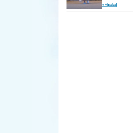
« Atpakaļ