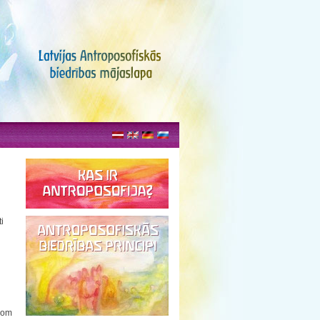
i
.com