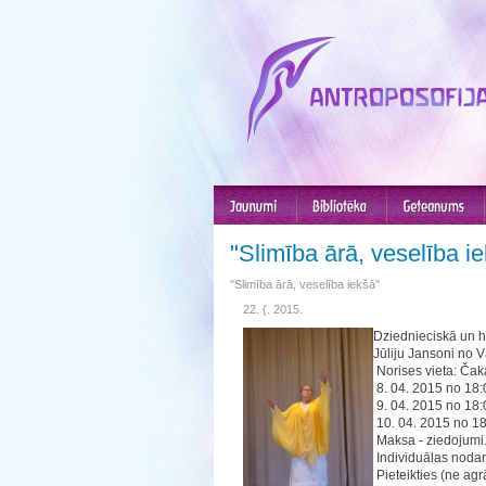
"Slimība ārā, veselība i
"Slimība ārā, veselība iekšā"
22. {. 2015.
Dziednieciskā un hig
Jūliju Jansoni no V
Norises vieta: Čak
8. 04. 2015 no 18:0
9. 04. 2015 no 18:
10. 04. 2015 no 18
Maksa - ziedojumi
Individuālas nodar
Pieteikties (ne agr