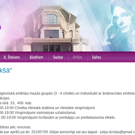
ekšā"
ieniskā eiritmija mazās grupās (3 - 4 cilvēki) un individuāli ar ārstniecisko eiritmist
ācijas.
a ielā 33, 406. kab.
0-19:00 Cilvēka ritmiskā sistēma un ritmiskie vingrinājumi
00-19:00 Vingrinājumi vielmaiņas uzlabošanai.
:00-19:00 Vingrinājumi locītavām ar pretsāpju un pretiekaisuma efektu.
.
bības pēc norunas.
āk par aprīli) pa tel. 20195765 Jūlijai personīgi vai jau tagad - julija.dzulija@gmail