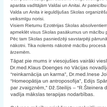
aparāta vadītājām Valdai un Anitai. Ar pateicību 
Valda un Anita ir ieguldījušas Skolas organiz
veiksmīgu norisi.
Visiem Rietumu Ezotērijas Skolas absolventie
apmeklēt visus Skolas pasākumus un mācību 
Pēc tam Skolas pasniedzēji savstarpēji pārrunāj
nākotni. Tika nolemts nākotnē mācību procesā va
ārzemēm.
Tāpat pie mums ir viesojušies vairāki viesl
Dr.med.Klaus Doenges no Vācijas novadī
“reinkarnācija un karma”, Dr.med.Inese Jok
“Homeopātija un antroposofija”, Edijs Spā
par zvaigznēm,” Dž.Steilijs – “R.Šteinera 
vadīja mākslas terapijas nodarbības.