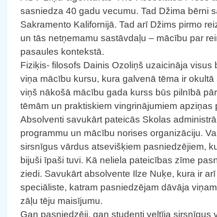
sasniedza 40 gadu vecumu. Tad Džima bērni s
Sakramento Kalifornijā. Tad arī Džims pirmo rei
un tās netņemamu sastāvdaļu – mācību par re
pasaules kontekstā.
Fiziķis- filosofs Dainis Ozoliņš uzaicināja visus
viņa mācību kursu, kura galvenā tēma ir okultā s
viņš nākošā mācību gada kurss būs pilnībā pā
tēmām un praktiskiem vingrinājumiem apziņas 
Absolventi savukārt pateicās Skolas administr
programmu un mācību norises organizāciju. Vairā
sirsnīgus vārdus atsevišķiem pasniedzējiem, kur
bijuši īpaši tuvi. Kā neliela pateicības zīme pas
ziedi. Savukārt absolvente Ilze Nuķe, kura ir arī 
speciāliste, katram pasniedzējam dāvāja viņam
zāļu tēju maisījumu.
Gan pasniedzēji, gan studenti veltīja sirsnīgus