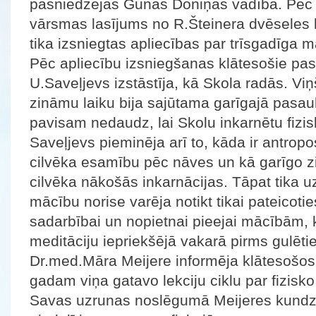
pasniedzējas Gunas Doniņas vadībā. Pēc 
vārsmas lasījums no R.Šteinera dvēseles 
tika izsniegtas apliecības par trīsgadīga 
Pēc apliecību izsniegšanas klātesošie pas
U.Saveļjevs izstāstīja, kā Skola radās. Viņ
zināmu laiku bija sajūtama garīgajā pasau
pavisam nedaudz, lai Skolu inkarnētu fizi
Saveļjevs pieminēja arī to, kāda ir antro
cilvēka esamību pēc nāves un kā garīgo 
cilvēka nākošās inkarnācijas. Tāpat tika u
mācību norise varēja notikt tikai pateicoti
sadarbībai un nopietnai pieejai mācībām, k
meditāciju iepriekšējā vakarā pirms gulēti
Dr.med.Māra Meijere informēja klātesošos
gadam viņa gatavo lekciju ciklu par fizisk
Savas uzrunas noslēgumā Meijeres kundze