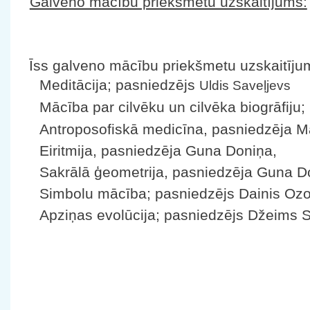
Galveno mācību priekšmetu uzskaitījums:
Īss galveno mācību priekšmetu uzskaitīju
Meditācija; pasniedzējs
Uldis Saveļjevs
Mācība par cilvēku un cilvēka biogrāfiju
Antroposofiskā medicīna, pasniedzēja M
Eiritmija, pasniedzēja Guna Doniņa,
Sakrālā ģeometrija, pasniedzēja Guna D
Simbolu mācība; pasniedzējs Dainis Ozo
Apziņas evolūcija; pasniedzējs Džeims St