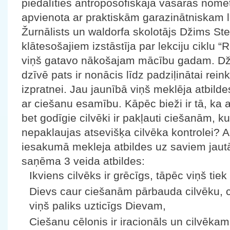
piedalīties antroposofiskajā vasaras nomet
apvienota ar praktiskām garazinātniskam l
Žurnālists un waldorfa skolotājs Džims Ste
klātesošajiem izstāstīja par lekciju ciklu 
viņš gatavo nākošajam mācību gadam. Džim
dzīvē pats ir nonācis līdz padziļinātai rei
izpratnei. Jau jaunībā viņš meklēja atbild
ar ciešanu esamību. Kāpēc bieži ir tā, ka a
bet godīgie cilvēki ir pakļauti ciešanām, k
nepaklaujas atsevišķa cilvēka kontrolei? A
iesakumā mekleja atbildes uz saviem jaut
saņēma 3 veida atbildes:
Ikviens cilvēks ir grēcīgs, tāpēc viņš tie
Dievs caur ciešanām pārbauda cilvēku, cik
viņš paliks uzticīgs Dievam,
Ciešanu cēlonis ir iracionāls un cilvēka