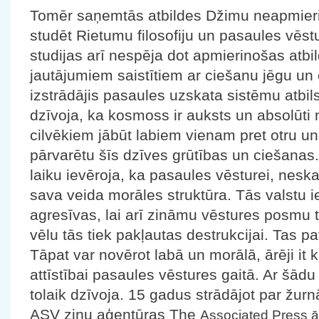
Tomēr saņemtās atbildes Džimu neapmierin
studēt Rietumu filosofiju un pasaules vēst
studijas arī nespēja dot apmierinošas atbi
jautājumiem saistītiem ar ciešanu jēgu un 
izstrādājis pasaules uzskata sistēmu atbilst
dzīvoja, ka kosmoss ir auksts un absolūti 
cilvēkiem jābūt labiem vienam pret otru un 
pārvarētu šīs dzīves grūtības un ciešanas.
laiku ievēroja, ka pasaules vēsturei, neska
sava veida morāles struktūra. Tās valstu ie
agresīvas, lai arī zināmu vēstures posmu tā
vēlu tās tiek pakļautas destrukcijai. Tas pa
Tāpat var novērot labā un morālā, ārēji 
attīstībai pasaules vēstures gaitā. Ar šād
tolaik dzīvoja. 15 gadus strādājot par žurn
ASV ziņu aģentūras The
Associated Press ā