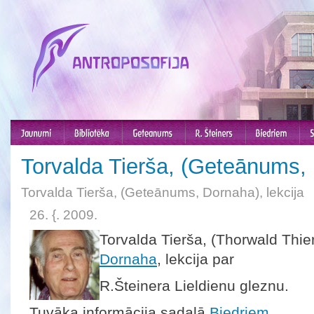
Torvalda Tierša, (Geteānums, 
Torvalda Tierša, (Geteānums, Dornaha), lekcija
26. {. 2009.
Torvalda Tierša, (Thorwald Thie
Dornaha
, lekcija par
R.Šteinera Lieldienu gleznu.
Tuvāka informācija sadaļā
Biedriem.