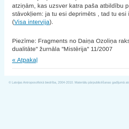
atziņām, kas uzsver katra paša atbildību 
stāvokļiem: ja tu esi deprimēts , tad tu esi 
(
Visa intervija
).
Piezīme: Fragments no Daiņa Ozoliņa raks
dualitāte" žurnāla "Mistērija" 11/2007
« Atpakaļ
© Latvijas Antroposofiskā biedrība, 2004-2010. Materiālu pārpublicēšanas gadījumā at