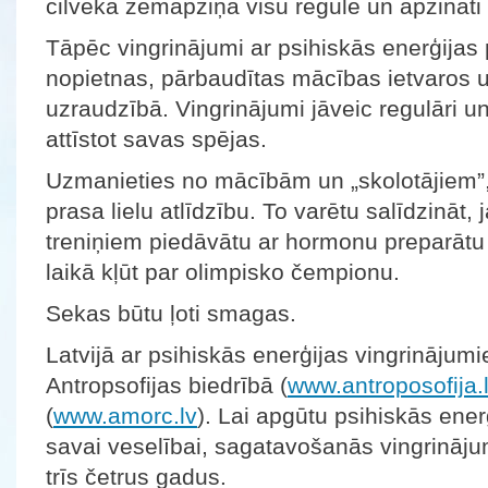
cilvēka zemapziņa visu regulē un apzināti 
Tāpēc vingrinājumi ar psihiskās enerģijas 
nopietnas, pārbaudītas mācības ietvaros u
uzraudzībā. Vingrinājumi jāveic regulāri 
attīstot savas spējas.
Uzmanieties no mācībām un „skolotājiem”, 
prasa lielu atlīdzību. To varētu salīdzināt,
treniņiem piedāvātu ar hormonu preparātu
laikā kļūt par olimpisko čempionu.
Sekas būtu ļoti smagas.
Latvijā ar psihiskās enerģijas vingrinājumi
Antropsofijas biedrībā (
www.antroposofija.
(
www.amorc.lv
). Lai apgūtu psihiskās ener
savai veselībai, sagatavošanās vingrinājumu
trīs četrus gadus.