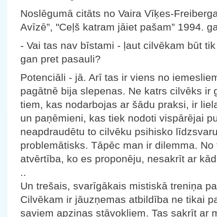
Noslēgumā citāts no Vaira Vīķes-Freibergas
Avīzē”, "Ceļš katram jāiet pašam” 1994. ga
- Vai tas nav bīstami - ļaut cilvēkam būt tik
gan pret pasauli?
Potenciāli - jā. Arī tas ir viens no iemesl
pagātnē bija slepenas. Ne katrs cilvēks ir 
tiem, kas nodarbojas ar šādu praksi, ir liela 
un paņēmieni, kas tiek nodoti vispārējai p
neapdraudētu to cilvēku psihisko līdzsvaru,
problemātisks. Tāpēc man ir dilemma. No 
atvērtība, ko es proponēju, nesakrīt ar kād
..
Un trešais, svarīgākais mistiskā treniņa pa
Cilvēkam ir jāuzņemas atbildība ne tikai p
saviem apziņas stāvokļiem. Tas sakrīt ar 