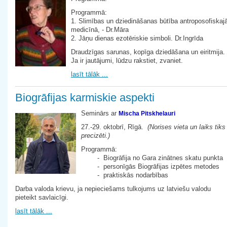
Programmā:
1. Slimības un dziedināšanas būtība antroposofiskaj
medicīnā, - Dr.Māra
2. Jāņu dienas ezotēriskie simboli. Dr.Ingrīda
Draudzīgas sarunas, kopīga dziedāšana un eiritmija.
Ja ir jautājumi, lūdzu rakstiet, zvaniet.
lasīt tālāk ...
Biogrāfijas karmiskie aspekti
Seminārs ar
Mischa Pitskhelauri
27.-29. oktobrī, Rīgā.
(Norises vieta un laiks tiks
precizēti.)
Programmā:
- Biogrāfija no Gara zinātnes skatu punkta
- personīgās Biogrāfijas izpētes metodes
- praktiskās nodarbības
Darba valoda krievu, ja nepieciešams tulkojums uz latviešu valodu
pieteikt savlaicīgi.
lasīt tālāk ...