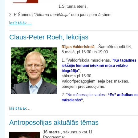
1.Siltuma ēteris.
2. R.Šteinera
"Siltuma meditācija"
dota jaunajiem ārstiem.
lasīt tālāk ...
Claus-Peter Roeh, lekcijas
- Šampētera ielā 98,
Rīgas Valdorfskolā
8.maijā, pl.15:30 un 19:00
1. “Valdorfskola mūsdienās.
“Kā tagadnes
iekšējie lēmumi ietekmē mūsu vēlāko
,
biogrāfiju"
sākums pl.15:30.
Valdorfpedagogiem ieeja bez maksas,
pārējiem pret ziedojumu.
2.
"No mēness pie saules -
“Es” attīstības c
,
mūsdienās”
lasīt tālāk ...
Antroposofijas aktuālās tēmas
16.marts.,
sākums plkst.11.
Programmā: