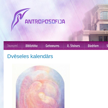
Dvēseles kalendārs