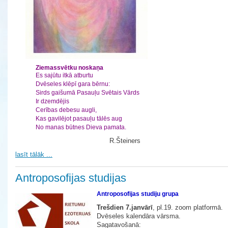
Ziemassvētku noskaņa
Es sajūtu itkā atburtu
Dvēseles klēpī gara bērnu:
Sirds gaišumā Pasauļu Svētais Vārds
Ir dzemdējis
Cerības debesu augli,
Kas gavilējot pasauļu tālēs aug
No manas būtnes Dieva pamata.
R.Šteiners
lasīt tālāk ...
Antroposofijas studijas
Antroposofijas studiju grupa
Trešdien 7.janvārī
, pl.19. zoom platformā.
Dvēseles kalendāra vārsma.
Sagatavošanā: