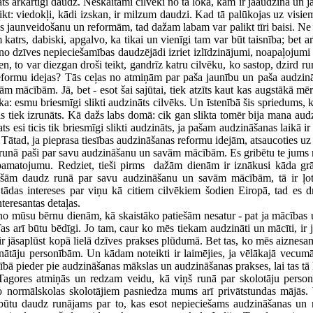
ts ārkārtīgi daudz. Neskaitāmi cilvēki no tā loka, kam ir jāaudzina un 
kt: viedokļi, kādi izskan, ir milzum daudzi. Kad tā palūkojas uz visi
 jaunveidošanu un reformām, tad dažam labam var palikt tīri baisi. Ne t
trs, dabiski, apgalvo, ka tikai un vienīgi tam var būt taisnība; bet arī 
o no dzīves nepieciešamības daudzējādi izriet izlīdzinājumi, noapaļojumi 
ien, to var diezgan droši teikt, gandrīz katru cilvēku, ko sastop, dzir
 reformu idejas? Tās ceļas no atmiņām par paša jaunību un paša audzinā
ācībām. Jā, bet - esot šai sajūtai, tiek atzīts kaut kas augstākā mērā īp
 esmu briesmīgi slikti audzināts cilvēks. Un īstenībā šis spriedums, kau
 tiek izrunāts. Kā dažs labs domā: cik gan slikta tomēr bija mana audzi
ts esi ticis tik briesmīgi slikti audzināts, ja pašam audzināšanas laikā ir
 Tātad, ja pieprasa tiesības audzināšanas reformu idejām, atsaucoties uz 
ki runā paši par savu audzināšanu un savām mācībām. Es gribētu te jums 
 pamatojumu. Redziet, tieši pirms dažām dienām ir iznākusi kāda grām
iešām daudz runā par savu audzināšanu un savām mācībām, tā ir ļoti
das intereses par viņu kā citiem cilvēkiem šodien Eiropā, tad es drī
nteresantas detaļas.
 no mūsu bērnu dienām, kā skaistāko patiešām nesatur - pat ja mācības u
Tas arī būtu bēdīgi. Jo tam, caur ko mēs tiekam audzināti un mācīti, ir
ir jāsaplūst kopā lielā dzīves prakses plūdumā. Bet tas, ko mēs aiznes
zinātāju personībām. Un kādam noteikti ir laimējies, ja vēlākajā vecumā
nībā pieder pie audzināšanas mākslas un audzināšanas prakses, lai tas tā
 Tagores atmiņās un redzam veidu, kā viņš runā par skolotāju personī
 normālskolas skolotājiem pasniedza mums arī privātstundas mājās. Vi
 būtu daudz runājams par to, kas esot nepieciešams audzināšanas un mā