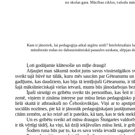
no skolas gara. Mācības ciklos, valodu mā
Kam ir jānotiek, lai pedagoģija atkal atgūtu sirdi? Intelektuālais l
mūsdienās rodas no dabaszinātniskā pasaules uzskata, slēpjas d
Ļoti godājamie klātesošie un mīļie draugi!
Atļaujiet man sākumā nodot jums savus vissirsnīgākos sve
sveikt tajā būvē tur tālāk, kuru mēs saucām par Gēteanumu un 
gadījums, kas daudziem, kas bija tā iemīļojuši Gēteanumu, ir 
šajā mākslinieciskajā vielas ietvarā, mums būs jānodarbojas b
Īpaši sirsnīgi es gribētu sveikt tās personības, kas šeit i
zemē, viņiem ir zināma interese par mūsu lietas pedagoģisko pu
lielā skaitā ir atbraukuši no Čehoslovākijas. Viņi ar to apsti
sociālās nozīmes, pie kā ir jānonāk pedagoģiskajam jautājumam, ta
citām zemēm, ar ko reizē arī ir pateikts, kā tam, kas te tiek meklē
Un es gribētu sveikt arī mūsu draugus Štutgartes valdorfsk
ir tik vērtīgi tādēļ, ka viņi, kā dziļi iekļāvušies mūsu lietā, ir gr
Šodien runa būs par to, ka es sava veida ievadā sagatavo