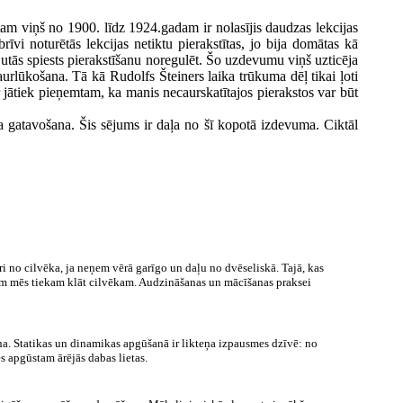
tam viņš no 1900. līdz 1924.gadam ir nolasījis daudzas lekcijas
īvi noturētās lekcijas netiktu pierakstītas, jo bija domātas kā
š jutās spiests pierakstīšanu noregulēt. Šo uzdevumu viņš uzticēja
aurlūkošana. Tā kā Rudolfs Šteiners laika trūkuma dēļ tikai ļoti
r jātiek pieņemtam, ka manis necaurskatītajos pierakstos var būt
atavošana. Šis sējums ir daļa no šī kopotā izdevuma. Ciktāl
āri no cilvēka, ja neņem vērā garīgo un daļu no dvēseliskā. Tajā, kas
iem mēs tiekam klāt cilvēkam. Audzināšanas un mācīšanas praksei
a. Statikas un dinamikas apgūšanā ir likteņa izpausmes dzīvē: no
 apgūstam ārējās dabas lietas.