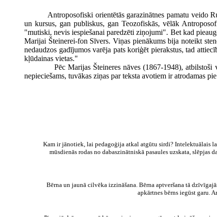
Antroposofiski orientētās garazinātnes pamatu veido Ru
un kursus, gan publiskus, gan Teozofiskās, vēlāk Antroposofisk
"mutiski, nevis iespiešanai paredzēti ziņojumi". Bet kad pieaugoš
Marijai Šteinerei-fon Sīvers. Viņas pienākums bija noteikt sten
nedaudzos gadījumos varēja pats koriģēt pierakstus, tad attiecī
kļūdainas vietas."
Pēc Marijas Šteineres nāves (1867-1948), atbilstoši viņas 
nepieciešams, tuvākas ziņas par teksta avotiem ir atrodamas pi
Kam ir jānotiek, lai pedagoģija atkal atgūtu sirdi? Intelektuālais l
mūsdienās rodas no dabaszinātniskā pasaules uzskata, slēpjas d
Bērna un jaunā cilvēka izzināšana. Bērna aptveršana tā dzīvīgaj
apkārtnes bērns iegūst garu. 