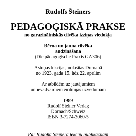
Rudolfs Šteiners
PEDAGOĢISKĀ PRAKSE
no garazinātniskās cilvēka izziņas viedokļa
Bērna un jauna cilvēka
audzināšana
(Die pädagogische Praxis GA306)
Astoņas lekcijas, nolasītas Dornahā
no 1923. gada 15. līdz 22. aprīlim
Ar atbildēm uz jautājumiem
un ievadvārdiem eiritmijas uzvedumam
1989
Rudolf Steiner Verlag
Dornach/Schweiz
ISBN 3-7274-3060-5
Par Rudolfa Šteinera lekciju publikācijām