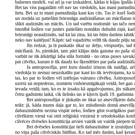
balsenes modeli, vai arī ja var izskaidrot, kādas ir kājas īpaš
Bet tas viss pagaidām vēl nav tas viedoklis, kas mani pamudināj
lietu. Bet uz to mani pamudināja kaut kas cits. Tas ir: kurš šodie
un norāda uz patiešām briesmīgu audzināšanas un mācīšanas māks
slikti audzināts un mācīts. Un tad varētu nodomāt: tas taču nem
īstenībā šodien var justies patiešām nomākts dubultā ziņā, kad d
briesmīgi neaudzināts, tad kā lai zina, kā tas būtu darāms labāk
neko nav kaitējusi! Kāpēc tad vajadzētu veltīt tik daudz pūļu t
Jūs redzat, ja tā paskatās tikai uz ārējo, virspusējo, t
mācīšanā. Jo, pirmkārt, tam pāri klājas tāda gaisma no paša sli
varbūt ne tik ārkārtīgi laba stila formātā - no otras puses savuk
pat cilvēks, kuram ir tik daudz ko šķendēties par paša audzināša
Ja antroposofija, pret kuru daudzi izturas tik naidīgi, a
viedokļa to nemaz neuzskatītu par kaut ko tik ievērojamu, ka t
tas, ko par to šodien vēl iztēlojas vairums cilvēku. Antroposo
uzreiz tai nepiederas, izsmietu visbriesmīgākajā veidā, bet gan an
ievada veidā; tam, ko es te izsaku kā apgalvojumus, jūs nākamaj
četru gadsimtu laikā, cik lielisks tas ir kļuvis īpaši 19. gadsimt
Bet antroposofijai ir jāskatās ne tikai uz atsevišķiem da
teikt: jā, kāda mums daļa gar to, ko mūsdienās domā atsevišķi 
dabaszinātnēm nezina vispār neko, šodien gūst svarīgākos pamat
cilvēkiem vienā vai otrā reliģiskā virzienā ir ortodoksālas kon
cilvēces dvēseles konstitūcija arvien vairāk un vairāk pieņem t
Bet dvēseles konstitūcijai tieši dabaszinātne ir izraisījus
no viņa paša cilvēciskās būtības. Ko tad mēs darām, kad ķeram