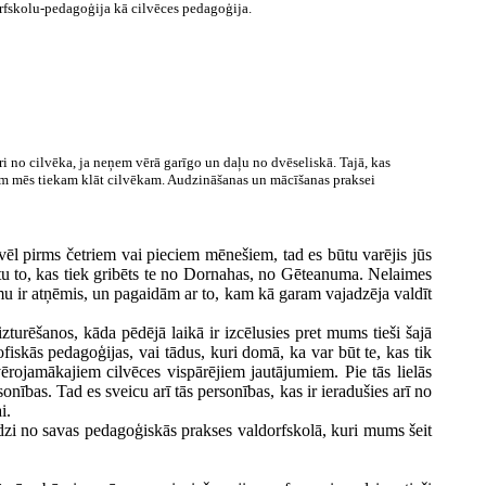
rfskolu-pedagoģija kā cilvēces pedagoģija.
āri no cilvēka, ja neņem vērā garīgo un daļu no dvēseliskā. Tajā, kas
iem mēs tiekam klāt cilvēkam. Audzināšanas un mācīšanas praksei
vēl pirms četriem vai pieciem mēnešiem, tad es būtu varējis jūs
tu to, kas tiek gribēts te no Dornahas, no Gēteanuma. Nelaimes
u ir atņēmis, un pagaidām ar to, kam kā garam vajadzēja valdīt
 izturēšanos, kāda pēdējā laikā ir izcēlusies pret mums tieši šajā
iskās pedagoģijas, vai tādus, kuri domā, ka var būt te, kas tik
vērojamākajiem cilvēces vispārējiem jautājumiem. Pie tās lielās
onības. Tad es sveicu arī tās personības, kas ir ieradušies arī no
i.
 līdzi no savas pedagoģiskās prakses valdorfskolā, kuri mums šeit