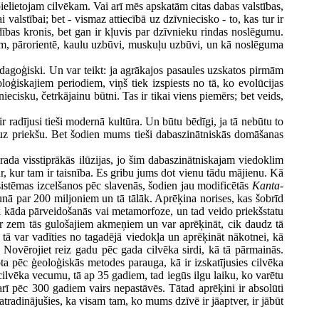
ielietojam cilvēkam. Vai arī mēs apskatām citas dabas valstības,
alstībai; bet - vismaz attiecībā uz dzīvniecisko - to, kas tur ir
radības kronis, bet gan ir kļuvis par dzīvnieku rindas noslēgumu.
kiem, pārorientē, kaulu uzbūvi, muskuļu uzbūvi, un kā noslēguma
 pedagoģiski. Un var teikt: ja agrākajos pasaules uzskatos pirmām
oloģiskajiem periodiem, viņš tiek izspiests no tā, ko evolūcijas
ecisku, četrkājainu būtni. Tas ir tikai viens piemērs; bet veids,
 radījusi tieši modernā kultūra. Un būtu bēdīgi, ja tā nebūtu to
ktu uz priekšu. Bet šodien mums tieši dabaszinātniskās domāšanas
 rada visstiprākās ilūzijas, jo šim dabaszinātniskajam viedoklim
 tur, kur tam ir taisnība. Es gribu jums dot vienu tādu mājienu. Kā
u sistēmas izcelšanos pēc slavenās, šodien jau modificētās
Kanta-
 runā par 200 miljoniem un tā tālāk. Aprēķina norises, kas šobrīd
iek kāda pārveidošanās vai metamorfoze, un tad veido priekšstatu
s pār zem tās gulošajiem akmeņiem un var aprēķināt, cik daudz tā
n tā var vadīties no tagadējā viedokļa un aprēķināt nākotnei, kā
m. Novērojiet reiz gadu pēc gada cilvēka sirdi, kā tā pārmainās.
ota pēc ģeoloģiskās metodes parauga, kā ir izskatījusies cilvēka
cilvēka vecumu, tā ap 35 gadiem, tad iegūs ilgu laiku, ko varētu
 arī pēc 300 gadiem vairs nepastāvēs. Tātad aprēķini ir absolūti
 atradinājušies, ka visam tam, ko mums dzīvē ir jāaptver, ir jābūt