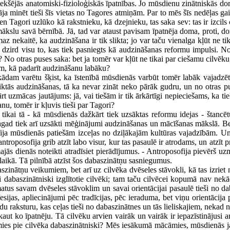
ās iekšējās anatomiski-fizioloģiskās īpatnības. Jo mūsdienu zinātniskās
a minēt tieši šīs vietas no Tagores atmiņām. Par to mēs šīs nedēļas gaitā
n Tagori uzlūko kā rakstnieku, kā dzejnieku, tas saka sev: tas ir izcils c
lu savā bērnībā. Jā, tad var ataust pavisam īpatnēja doma, proti, doma
az nekaitē, ka audzināšana ir tik slikta; jo var taču vienalga kļūt ne ti
zird visu to, kas tiek pasniegts kā audzināšanas reformu impulsi. No vie
? No otras puses saka: bet ja tomēr var kļūt ne tikai par ciešamu cilvēku
am, kā padarīt audzināšanu labāku?
ad kādam varētu šķist, ka īstenībā mūsdienās varbūt tomēr labāk vajad
ktās audzināšanas, tā ka nevar zināt neko pārāk gudru, un no otras pus
ārt uzmācas jautājums: jā, vai tiešām ir tik ārkārtīgi nepieciešams, ka tie
nu, tomēr ir kļuvis tieši par Tagori?
rī tikai tā - kā mūsdienās dažkārt tiek uzsāktas reformu idejas - štancē
agad tiek arī uzsākti mēģinājumi audzināšanas un mācīšanas mākslā. Bet 
fija mūsdienās patiešām izceļas no dziļākajām kultūras vajadzībām. Un a
troposofija grib atzīt labo visur, kur tas pasaulē ir atrodams, un atzīt p
ās dienās noteikti atradīsiet pierādījumus. - Antroposofija pievērš uzman
a laikā. Tā pilnībā atzīst šos dabaszinātņu sasniegumus.
baszinātņu veikumiem, bet arī uz cilvēka dvēseles stāvokli, kā tas izr
dabaszinātniski izglītotie cilvēki; tam taču cilvēcei kopumā nav nekād
us savam dvēseles stāvoklim un savai orientācijai pasaulē tieši no da
fesijas, apliecinājumi pēc tradīcijas, pēc ieraduma, bet viņu orientāci
ādu raksturu, kas ceļas tieši no dabaszinātnes un tās lieliskajiem, nek
i kaut ko īpatnēju. Tā cilvēku arvien vairāk un vairāk ir iepazīstinājusi a
ies pie cilvēka dabaszinātniski? Mēs iesākumā mācāmies, mūsdienās jau 