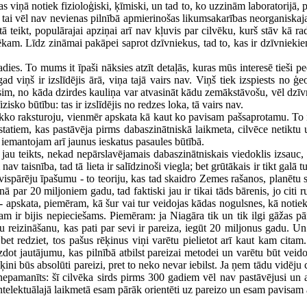
viņā notiek fizioloģiski, ķīmiski, un tad to, ko uzzinām laboratorijā, p
 tai vēl nav nevienas pilnībā apmierinošas likumsakarības neorganiskajai v
 tā teikt, populārajai apziņai arī nav kļuvis par cilvēku, kurš stāv kā 
lvēkam. Līdz zināmai pakāpei saprot dzīvniekus, tad to, kas ir dzīvnie
radies. To mums it īpaši nāksies atzīt detaļās, kuras mūs interesē tieši
ad viņš ir izslīdējis ārā, viņa tajā vairs nav. Viņš tiek izspiests no ģe
sim, no kāda dzirdes kauliņa var atvasināt kādu zemākstāvošu, vēl dzīvni
zisko būtību: tas ir izslīdējis no redzes loka, tā vairs nav.
kko raksturoju, vienmēr apskata kā kaut ko pavisam pašsaprotamu. To ir
riekšstatiem, kas pastāvēja pirms dabaszinātniskā laikmeta, cilvēce neti
s iemantojam arī jaunus ieskatus pasaules būtībā.
 jau teikts, nekad nepārslavējamais dabaszinātniskais viedoklis izsauc,
av taisnība, tad tā lieta ir salīdzinoši viegla; bet grūtākais ir tikt galā
ku vispārēju īpašumu - to teoriju, kas tad skaidro Zemes rašanos, planēt
nā par 20 miljoniem gadu, tad faktiski jau ir tikai tāds bārenis, jo citi
īt - apskata, piemēram, kā šur vai tur veidojas kādas nogulsnes, kā not
iks tam ir bijis nepieciešams. Piemēram: ja Niagāra tik un tik ilgi gāža
iku reizināšanu, kas pati par sevi ir pareiza, iegūt 20 miljonus gadu. U
bet redziet, tos pašus rēķinus viņi varētu pielietot arī kaut kam cita
uzdot jautājumu, kas pilnībā atbilst pareizai metodei un varētu būt veid
ini būs absolūti pareizi, pret to neko nevar iebilst. Ja ņem tādu vidēju 
s nepamanīts: šī cilvēka sirds pirms 300 gadiem vēl nav pastāvējusi un
u intelektuālajā laikmetā esam pārāk orientēti uz pareizo un esam pavisam