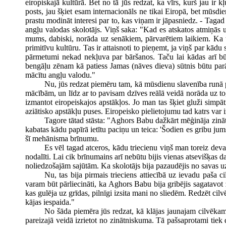
eiropiskajā kultūrā. Bet no tā jūs redzat, ka vīrs, kurš jau ir 
posts, jau šķiet esam internacionāls ne tikai Eiropā, bet mūsdi
prastu modināt interesi par to, kas viņam ir jāpasniedz. - Tagad
angļu valodas skolotājs. Viņš saka: "Kad es atskatos atmiņās u
mums, dabiski, norāda uz senākiem, pārvarētiem laikiem. Ka tie
primitīvu kultūru. Tas ir attaisnoti to pieņemt, ja viņš par kādu
pārmetumi nekad nekļuva par bāršanos. Taču lai kādas arī būt
bengāļu zēnam kā patiess Jamas (nāves dieva) sūtnis būtu parā
mācītu angļu valodu."
Nu, jūs redzat piemēru tam, kā mūsdienu slavenība runā pa
mācībām, un līdz ar to pavisam dzīves reālā veidā norāda uz to, 
izmantot eiropeiskajos apstākļos. Jo man tas šķiet gluži simpāt
aziātisko apstākļu puses. Eiropeisko pielietojumu tad katrs var i
Tagore tātad stāsta: "Aghors Babu dažkārt mēģināja zinātne
kabatas kādu papīrā ietītu paciņu un teica: 'Šodien es gribu ju
šī mehānisma brīnumu.
Es vēl tagad atceros, kādu triecienu viņš man toreiz deva
nodalīti. Lai cik brīnumains arī nebūtu bijis vienas atsevišķas 
noliedzošajām sajūtām. Ka skolotājs bija pazaudējis no savas uz
Nu, tas bija pirmais trieciens attiecībā uz ievadu paša 
varam būt pārliecināti, ka Aghors Babu bija gribējis sagatavot 
kas gulēja uz grīdas, pilnīgi izsita mani no sliedēm. Redzēt cilv
kājas iespaida."
No šāda piemēra jūs redzat, kā klājas jaunajam cilvēkam, 
pareizajā veidā izrietot no zinātniskuma. Tā pašsaprotami tiek do