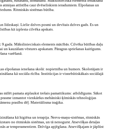
staigāšanu, runāšanu, domāšanu. Mākslinieciskā elementa ienākšana
ās atmiņas attīstība caur dvēseliskiem ieradumiem. Elpošanas un
riedums. Ritmiskās sistēmas būtība.
n līdzskaņi. Lielie dzīves posmi un devītais dzīves gads. Es un
stības kā izplesta cilvēka apskats.
ēc 9.gada. Mākslinieciskais elements mācībās. Cilvēka būtības daļu
ikai un kauzālam vēstures apskatam. Pāragras spriešanas kaitīgums.
ešana varēšanā.
iskas elpošanas ienešana skolā: nopietnība un humors. Skolotājam ir
šana kā sociāla rīcība. Institūcijas ir visnebūtiskākais sociālajā
as mīlēt pamata atplaukst trešais pamattikums: atbildīgums. Sākot
; prasme izmantot vienkāršus mehāniski-ķīmiskās tehnoloģijas
sāmenu prasību dēļ. Materiālisma traģika.
ināšana kā higiēna un terapija. Nervu-maņu-sistēmas, ritmiskās
zstaro no ritmiskās sistēmas, un tā nenogurst. Atsevišķas detaļas
šanās ar temperamentiem. Dzīvīga apjēgšana. Atsevišķajam ir jāplūst