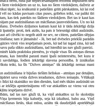
jāmāca bērni, runā par nepieciešamajiem reformu impulsiem tieši
em šiem viedokļiem un uz to, kas no šiem viedokļiem, dažreiz ar
ikai tāpēc, ka iesākumā ir patiešām grūti pārskatāms, kā lai rod
vēl no kādas pavisam citas puses, gribētos teikt, var palikt tīri
tam, kas tiek pateikts no šādiem viedokļiem. Bet tas ir kaut kas
d runājam par audzināšanas un mācīšanas jaunveidošanu. Un no kā
šanu. Dvēseles dziļumos katram kaut kā ir tāda ārkārtīgi dziļa
atnējs: proti, tiek atzīts, ka pats ir briesmīgi slikti audzināts.
t arī cilvēki to negrib atzīt ne sev, ne citiem, patiešām slēpjas
nāšana; tam ir jāmainās! - Jā, bet tad dvēseles priekšā parādās
 gāzies virsū viss iespējamais posts, kā tad lai tagad zina, kā tad
savu paša slikto audzināšanu, tad īstenībā tas nav gluži pareizi.
minēt kādu praktisku piemēru, jo vispār visas šīs astoņas dienas
ata, kas īstenībā parasti mani īpaši neinteresētu, bet kura ir
 savdabīga, šodien ārkārtīgi slavena personība. Ir iznākušas
kstu teikt, ka šīs "Dzīves atmiņas" tik ārkārtīgi nemaz mani
n audzināšana ir bijušas tiešām lieliskas - atmiņas par detaļām,
 jāpāriet sava veida dzīves ieradumos, dzīves iemaņās. Vēlākajā
am līdzi kā skaistāko no tām dienām, kad mēs tikām audzināti un
 ar iekšēju apmierinājumu vēl var atskatīties uz vienu vai otru
 kļūtu iespējams dzīvē.
bām, tad tas nav gluži tā, ka viņš atskatītos uz šo skolotāju
ņa ķermenis bija kalsnējs, seja kā izkaltusi, balss asa. Viņš
cīšanas lietās, tikai mūsu, aziātu tik daudzējādi apstrīdētajā