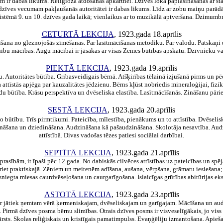
am ir dabas likums. Reliģioza atdošanās apkārtnei. Dzīves loka paplašināšanās ar 
m dzīves vecumam pakļaušanās autoritātei ir dabas likums. Līdz ar zobu maiņu parād
 sistēmā 9. un 10. dzīves gada laikā; vienlaikus ar to muzikālā aptveršana. Dzimumb
CETURTĀ LEKCIJA
, 1923.gada 18.aprīlis
šana no gleznojošās zīmēšanas. Par lasītmācīšanas metodiku. Par valodu. Patskaņi u
ību mācības. Augu mācībai ir jāsākas ar visas Zemes būtības apskatu. Dzīvnieku val
PIEKTĀ LEKCIJA
, 1923.gada 19.aprīlis
. Autoritātes būtība. Gribasveidīgais bērnā. Atšķirības tēlainā izjušanā pirms un p
 attīstās apjēga par kauzalitātes jēdzienu. Bērns kļūst nobriedis mineraloģijai, fiz
du būtība. Krāsu perspektīva un dvēseliska elastība. Lasītmācīšanās. Zināšanu pāri
SESTĀ LEKCIJA
, 1923.gada 20.aprīlis
ālo būtību. Trīs pirmtikumi. Pateicība, mīlestība, pienākums un to attīstība. Dvēsel
nāšana un dziedināšana. Audzināšana kā pašaudzināšana. Skolotāja nesavtība. Audzinā
attīstībā. Divas vadošas tēzes patiesi sociālai darbībai.
SEPTĪTĀ LEKCIJA
, 1923.gada 21.aprīlis
asībām, it īpaši pēc 12.gada. No dabiskās cilvēces attīstības uz pateicības un spēj
et praktiskajā. Zēniem un meitenēm adīšana, aušana, vērpšana, grāmatu iesiešana
sniegta miesas caurdvēseļošana un caurgarīgošana. Īslaicīgas grūtības abitūrijas ek
ASTOTĀ LEKCIJA
, 1923.gada 23.aprīlis
ir jātiek ņemtam vērā ķermeniskajam, dvēseliskajam un garīgajam. Mācīšana un audz
 Pirmā dzīves posma bērnu slimības. Otrais dzīves posms ir visveselīgākais, jo viss i
ārsts. Skolas reliģiskais un kristīgais pamatimpulss. Evaņģēliju izmantošana. Apie