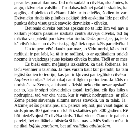
pasaules pamatlikumus. Tad mēs sadalām cilvēku, skatāmies, kas 
augu, dzīvnieku valstību. Tur dabaszinātnei pašai ir skaidrs, ka
apgūts, arī pielieto cilvēkam. Līdz ar to cilvēks, šodien to var
Dzīvnieku rinda tās pilnības pakāpē tiek apskatīta līdz pat ci
punktu dabū visaugstāk stāvošo dzīvnieku - cilvēku.
Bet reāls cilvēka būtības apskats no tā līdz šim vēl nav 
kārtām jebkura pasaules uzskata centrā stāvēja cilvēks, tad tag
mācība var pateikt par dzīvnieku rindu. Dažs priecājas, ja, teik
kā cilvēciskais no dvēseliski-garīgā tiek organizēts par cilvēka fi
Un to ņem vērā daudz par maz, jo šādu norisi, kā es to ti
radījusi; ir pat labi, ka tā ir to radījusi, jo ar agrākajiem p
nozīmē ir vajadzīgs jauns ieskats cilvēka būtībā. Tieši ar to mē
Es bieži esmu mēģinājis izskaidrot, kā tieši šodienas, kā
taču vienmēr ir taisnība. Ja mēs varam kaut kur pierādīt, ka tam n
iegūst šodien to teoriju, kas jau ir kļuvusi par izglītoto cilvē
Laplasa
teorijas? Iet atpakaļ cauri ilgiem periodiem. Ja kāds ru
norisinās uz Zemes, attaisnoti - fiziski neko citu nevar apskat
par to, kas ir stipri pārveidojies tagad, izrēķina, cik ilgs la
nodrupina, tad var citā vietā, kur ir vairāk nodrupināts, ar pl
Zeme pāries slavenajā siltuma nāves stāvoklī, un tā tālāk. Jā, 
Atzīmējiet šīs pārmaiņas, un, pareizi rēķinot, jūs varat tagad 
sirds pirms 300 gadiem un kā tā izskatīsies pēc 300 gadiem. Rēķ
būt piedzīvojusi šī cilvēka sirds. Tikai viens sīkums ir palici
pareizi, bet realitātei atbilstoša šī lieta nav. - Mēs šodien mūs
ne tikai
loģiski pareizam
, bet arī
realitātei atbilstošam
.