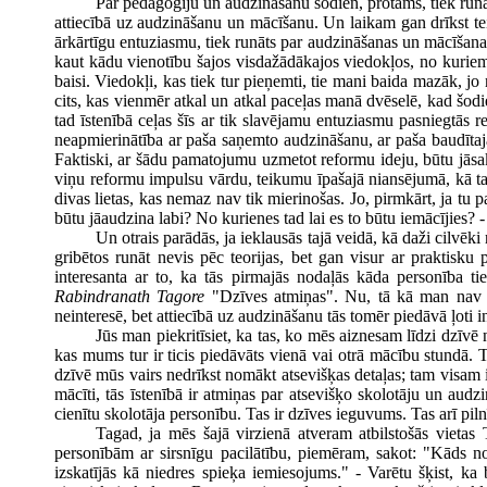
Par pedagoģiju un audzināšanu šodien, protams, tiek runā
attiecībā uz audzināšanu un mācīšanu. Un laikam gan drīkst tei
ārkārtīgu entuziasmu, tiek runāts par audzināšanas un mācīšanas
kaut kādu vienotību šajos visdažādākajos viedokļos, no kuriem ka
baisi. Viedokļi, kas tiek tur pieņemti, tie mani baida mazāk, j
cits, kas vienmēr atkal un atkal paceļas manā dvēselē, kad šod
tad īstenībā ceļas šīs ar tik slavējamu entuziasmu pasniegtās
neapmierinātība ar paša saņemto audzināšanu, ar paša baudītajām m
Faktiski, ar šādu pamatojumu uzmetot reformu ideju, būtu jāsaka:
viņu reformu impulsu vārdu, teikumu īpašajā niansējumā, kā tas
divas lietas, kas nemaz nav tik mierinošas. Jo, pirmkārt, ja tu pa
būtu jāaudzina labi? No kurienes tad lai es to būtu iemācījies? -
Un otrais parādās, ja ieklausās tajā veidā, kā daži cilvē
gribētos runāt nevis pēc teorijas, bet gan visur ar praktisku
interesanta ar to, ka tās pirmajās nodaļās kāda personība t
Rabindranath Tagore
"Dzīves atmiņas". Nu, tā kā man nav tā
neinteresē, bet attiecībā uz audzināšanu tās tomēr piedāvā ļoti i
Jūs man piekritīsiet, ka tas, ko mēs aiznesam līdzi dzīvē
kas mums tur ir ticis piedāvāts vienā vai otrā mācību stundā. 
dzīvē mūs vairs nedrīkst nomākt atsevišķas detaļas; tam visam 
mācīti, tās īstenībā ir atmiņas par atsevišķo skolotāju un aud
cienītu skolotāja personību. Tas ir dzīves ieguvums. Tas arī pil
Tagad, ja mēs šajā virzienā atveram atbilstošās vietas
personībām ar sirsnīgu pacilātību, piemēram, sakot: "Kāds no
izskatījās kā niedres spieķa iemiesojums." - Varētu šķist, ka