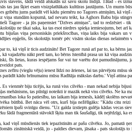
kļuvis slavens, šādā veidā atskatās uz savu skolu Indijā. Tātad - es izma
enās tas jau šķiet esam visizplatītākais kultūras jautājums. Un mums būs 
 es gribētu jums parādīt vēl kādu piemēru no Tagores atmiņām, kā viņš at
z viņa stundām kopumā, tad nevaru teikt, ka Aghors Babu bija stingrs 
ši Tagore - ja jūs paņemsiet "Dzīves atmiņas", tad to redzēsiet - tik 
 skolotāju ne tikai saka, ka tas esot niedres spieķa iemiesojums, bet arī 
u bijušas viņa personiskās priekšrocības, viņa laiks bija vakars un
dījies eņģelis, šis skolotājs tomēr pēc visām skolas dienas nelaimēm v
r to, kā viņš ir ticis audzināts! Bet Tagore runā arī par to, ka bērns j
kā vajadzētu nākt pretī tam, ko bērns īstenībā prasa un kā viņa audzināšan
iski, šīs lietas, kuras iespējams šur vai tur varētu dot pamudinājumu, ja
zveidot pats.
s zefīru (vieglu vēju) ienest līdzi no ārienes, lai tas pārvējotu mūsu s
ms parādīt kādu brīnumainu mūsu Radītāja mākslas darbu.' Viņš attina pap
. Es vienmēr biju ticējis, ka runā viss cilvēks - man nekad nebija bijus
daļas mehānisms, tas pilnīgi noteikti ir mazāk nekā viss cilvēks. Ne ka m
manības loka šo patiesību, tas laikam bija iemesls, kādēļ skolēns nevarē
cilvēka būtībā. Bet nāca vēl otrs, kurš bija nežēlīgāks: "Kādu citu rei
zēniem īpaši svinīgu dienu. "Uz galda izstiepts gulēja kādas vecas sievi
ēku šādā fragmentārā stāvoklī šķita man tik šaušalīgi, tik nejēdzīgi, ka e
kad viņš mūsdienās tiek iepazīstināts ar pašu cilvēku. Jo, pamatā ņemot,
māts zinātniskā veidā, jo - paldies dievam, jāsaka - pats skolotājs to ir