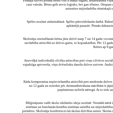
Pirmajā dzīves posmā bērns viss ir maņu orgāns, atdarināšana viņ
caur valodu. Bērns grib nevis loģisko, bet gan tēlaino. Otraja
asinsrites mijiedarbība ritmiskajā
Spēles nozīme atdarināšanā. Spēles pārveidošanās darbā. Rakstī
apkārtējā pasaule. Pirmās dabaszin
Skolotāja orientēšanās bērna jūtu dzīvē starp 7 un 14 gadu vecumu
savdabība attiecībā uz dzīves gaitu; to kopsakarības. Pēc 12.gada
Krīzes ap 9.ga
Atsevišķā individuālā cilvēka attiecības pret visas cilvēces soci
vajadzīga aptveroša, viņu dvēselisku daroša dzīves uztvere. Audzi
Kāda kompromisa nepieciešamība attiecībā pret modernās dzīves pr
no 12.gada un noteikti pēc dzimumbrieduma mācībām ir jāpāri
paņēmienus nelielā mērogā. Ar to tiek sa
Mēģinājums vadīt skolu izklāstīto ideju nozīmē. Vienādā mērā 
sistēmas un barošanās-kustību-sistēmas saistība un mijiedarbība.
piemēros. Skolotāju konferences kā skolas dzīvības asinis. Skolas 