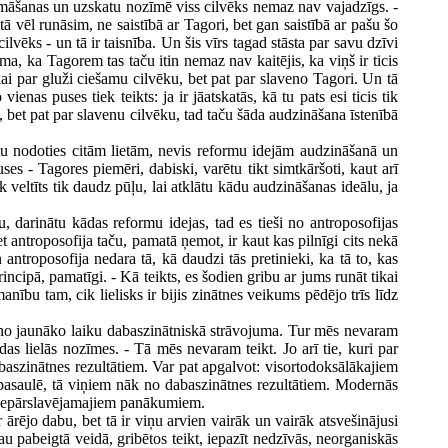
 domāšanas un uzskatu nozīmē viss cilvēks nemaz nav vajadzīgs. -
 vēl runāsim, ne saistībā ar Tagori, bet gan saistībā ar pašu šo
ilvēks - un tā ir taisnība. Un šis vīrs tagad stāsta par savu dzīvi
, ka Tagorem tas taču itin nemaz nav kaitējis, ka viņš ir ticis
kai par gluži ciešamu cilvēku, bet pat par slaveno Tagori. Un tā
nas puses tiek teikts: ja ir jāatskatās, kā tu pats esi ticis tik
, bet pat par slavenu cilvēku, tad taču šāda audzināšana īstenībā
zētu nodoties citām lietām, nevis reformu idejām audzināšanā un
es - Tagores piemēri, dabiski, varētu tikt simtkāršoti, kaut arī
k veltīts tik daudz pūļu, lai atklātu kādu audzināšanas ideālu, ja
tu, darinātu kādas reformu idejas, tad es tieši no antroposofijas
antroposofija taču, pamatā ņemot, ir kaut kas pilnīgi cits nekā
ntroposofija nedara tā, kā daudzi tās pretinieki, ka tā to, kas
rincipā, pamatīgi. - Kā teikts, es šodien gribu ar jums runāt tikai
ību tam, cik lielisks ir bijis zinātnes veikums pēdējo trīs līdz
iet no jaunāko laiku dabaszinātniskā strāvojuma. Tur mēs nevaram
as lielās nozīmes. - Tā mēs nevaram teikt. Jo arī tie, kuri par
baszinātnes rezultātiem. Var pat apgalvot: visortodoksālākajiem
ja pasaulē, tā viņiem nāk no dabaszinātnes rezultātiem. Modernās
ad nepārslavējamajiem panākumiem.
r ārējo dabu, bet tā ir viņu arvien vairāk un vairāk atsvešinājusi
pabeigtā veidā, gribētos teikt, iepazīt nedzīvās, neorganiskās