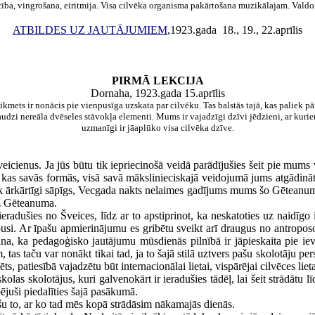
cība, vingrošana, eiritmija. Visa cilvēka organisma pakārtošana muzikālajam. Valdo
ATBILDES UZ JAUTĀJUMIEM
,1923.gada 18., 19., 22.aprīlis
PIRMĀ LEKCIJA
Dornaha, 1923.gada 15.aprīlis
aikmets ir nonācis pie vienpusīga uzskata par cilvēku. Tas balstās tajā, kas paliek p
audzi nereāla dvēseles stāvokļa elementi. Mums ir vajadzīgi dzīvi jēdzieni, ar kur
uzmanīgi ir jāaplūko visa cilvēka dzīve.
icienus. Ja jūs būtu tik iepriecinošā veidā parādījušies šeit pie mums 
kas savās formās, visā savā mākslinieciskajā veidojumā jums atgādinā
tik ārkārtīgi sāpīgs, Vecgada nakts nelaimes gadījums mums šo Gēteanum
ez Gēteanuma.
r ieradušies no Šveices, līdz ar to apstiprinot, ka neskatoties uz naidīgo
si. Ar īpašu apmierinājumu es gribētu sveikt arī draugus no antroposof
prina, ka pedagoģisko jautājumu mūsdienās pilnībā ir jāpieskaita pie ie
s taču var nonākt tikai tad, ja to šajā stilā uztvers pašu skolotāju pers
ts, patiesībā vajadzētu būt internacionālai lietai, vispārējai cilvēces lieta
olas skolotājus, kuri galvenokārt ir ieradušies tādēļ, lai šeit strādātu
ibējuši piedalīties šajā pasākumā.
šu to, ar ko tad mēs kopā strādāsim nākamajās dienās.