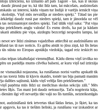
ntoju izteicienu, ko izmanto arī pats Tagore - tas, kas ir skolas
daudz jārunā par to, kā tikt līdz tam, lai mācošais, audzinošais
skatās uz interesi, kādu viņam tur Indijā ir varējis iemācīt viņa
skolotājs. Viņš mūs nevaldīja ar niedres spieķi." Tātad tas pie
ārkārtīgi daudz runā par niedres spieķi, tam ir jānorāda uz vēl
ka tas neizmantojot niedres spieķi. Tad tālāk viņš saka: "Pat viņa
 viņa priekšmets angļu valoda! Es esmu drošs, ka pat ja kādam
akarā atnāktu pie viņa, aizdegtu bezcerīgi nespodru lampu, lai
au nesot sev līdzi zināmas vajadzības attiecībā uz audzināšanu un
ā tas tā nav noticis. Es gribu atstāt to jūsu ziņā, kā šīs lietas
 tās stāsta no Eiropas apstākļu viedokļa, tagad reiz ieskicēt no
kolas telpas izkaltušajai vienmuļībai. Kādu dienu viņš izvilka no
īru un parādīja mums cilvēka balseni, ar kuru viņš tad iztirzāja
i ne vismazākā nojausma, ka runāšanas norisi varētu apskatīt tik
an tas toreiz būtu tā kļuvis skaidrs, tomēr tas bija pamatā manām
ja dalīties sajūsmā, kādu viņš veltīja šim priekšmetam."
zi viņš paņēma mūs līdzi uz medicīnas skolas sekciju zāli." Mēs
etes līķis. Tas mani ļoti daudz netraucēja. Taču nogriezta kāja,
s dienām ilgi vēl nevarēju tikt vaļā no šīs tumšās, neizteiksmīgās
 audzināšanā tiek ietvertas tikai šādas lietas, jo šķiet, ka tas
 apguvis, ka tas ir tiešām lieliski, ja runāšanu var izskaidrot ar