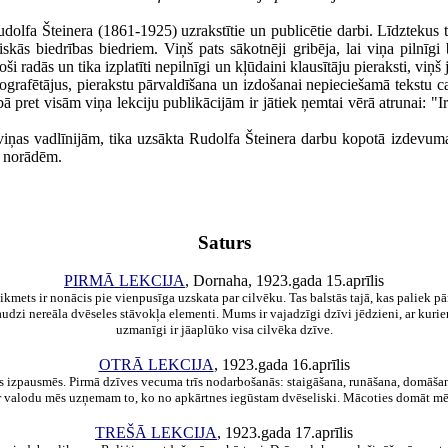
dolfa Šteinera (1861-1925) uzrakstītie un publicētie darbi. Līdztekus 
ās biedrības biedriem. Viņš pats sākotnēji gribēja, lai viņa pilnīgi br
i radās un tika izplatīti nepilnīgi un kļūdaini klausītāju pieraksti, viņ
ografētājus, pierakstu pārvaldīšana un izdošanai nepieciešamā tekstu c
bā pret visām viņa lekciju publikācijām ir jātiek ņemtai vērā atrunai: "I
vadlīnijām, tika uzsākta Rudolfa Šteinera darbu kopotā izdevuma g
e norādēm.
Saturs
PIRMĀ LEKCIJA
, Dornaha, 1923.gada 15.aprīlis
aikmets ir nonācis pie vienpusīga uzskata par cilvēku. Tas balstās tajā, kas paliek p
audzi nereāla dvēseles stāvokļa elementi. Mums ir vajadzīgi dzīvi jēdzieni, ar kur
uzmanīgi ir jāaplūko visa cilvēka dzīve.
OTRĀ LEKCIJA
, 1923.gada 16.aprīlis
ās izpausmēs. Pirmā dzīves vecuma trīs nodarbošanās: staigāšana, runāšana, domāšan
Ar valodu mēs uzņemam to, ko no apkārtnes iegūstam dvēseliski. Mācoties domāt mēs
TREŠĀ LEKCIJA
, 1923.gada 17.aprīlis